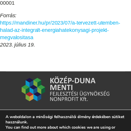
00001
Forrás:
https://mandiner.hu/pr/2023/07/a-tervezett-utemben-
halad-az-integralt-energiahatekonysagi-projekt-
megvalositasa
2023. július 19.
A weboldalon a minőségi felhasználói élmény érdekében sütiket
7020 Dunaföldvár, Kossuth Lajos u. 2.
használunk.
You can find out more about which cookies we are using or