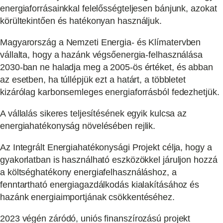
energiaforrásainkkal felelősségteljesen bánjunk, azokat
körültekintően és hatékonyan használjuk.
Magyarország a Nemzeti Energia- és Klímatervben
vállalta, hogy a hazánk végsőenergia-felhasználása
2030-ban ne haladja meg a 2005-ös értéket, és abban
az esetben, ha túllépjük ezt a határt, a többletet
kizárólag karbonsemleges energiaforrásból fedezhetjük.
A vállalás sikeres teljesítésének egyik kulcsa az
energiahatékonyság növelésében rejlik.
Az Integrált Energiahatékonysági Projekt célja, hogy a
gyakorlatban is használható eszközökkel járuljon hozzá
a költséghatékony energiafelhasználáshoz, a
fenntartható energiagazdálkodás kialakításához és
hazánk energiaimportjának csökkentéséhez.
2023 végén záródó, uniós finanszírozású projekt