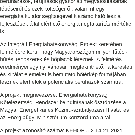
beruházások, felújítások gyakorlati megvalósításának
lépéseiről és ezek költségeiről, valamint egy
energiakalkulátor segítségével kiszámolható lesz a
fejlesztések által elérhető energiamegtakarítás mértéke
is.
Az Integrált Energiahatékonysági Projekt keretében
felmérésre kerül, hogy Magyarországon milyen fűtési-
hűtési rendszerek és hőpiacok léteznek. A felmérés
eredményei egy nyilvánosan megtekinthető, a keresleti
és kínálat elemeket is bemutató hőtérkép formájában
lesznek elérhetők a potenciális beruházók számára.
A projekt megnevezése: Energiahatékonysági
Kötelezettségi Rendszer beindításának ösztönzése a
Magyar Energetikai és Közmű-szabályozási Hivatal és
az Energiaügyi Minisztérium konzorciuma által
A projekt azonosító száma: KEHOP-5.2.14-21-2021-