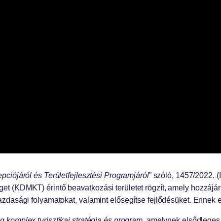
ciójáról és Területfejlesztési Programjáról
” szóló, 1457/2022. (
 (KDMKT) érintő beavatkozási területet rögzít, amely hozzájár
dasági folyamatokat, valamint elősegítse fejlődésüket. Ennek eg
komplex turisztikai stratégia és program
, amelynek elsődleges