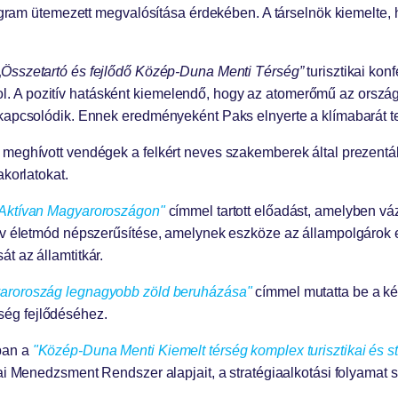
rogram ütemezett megvalósítása érdekében. A társelnök kiemelte, h
„
Összetartó és fejlődő Közép-Duna Menti Térség”
turisztikai ko
 A pozitív hatásként kiemelendő, hogy az atomerőmű az ország
 kapcsolódik. Ennek eredményeként Paks elnyerte a klímabarát te
meghívott vendégek a felkért neves szakemberek által prezentált
akorlatokat.
Aktívan Magyaroroszágon"
címmel tartott előadást, amelyben vá
tív életmód népszerűsítése, amelynek eszköze az állampolgárok 
t az államtitkár.
aroroszág legnagyobb zöld beruházása"
címmel mutatta be a ké
ség fejlődéséhez.
ában a
"Közép-Duna Menti Kiemelt térség komplex turisztikai és st
kai Menedzsment Rendszer alapjait, a stratégiaalkotási folyamat