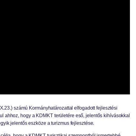
IX.23.) számú Kormányhatározattal elfogadott fejlesztési
ul ahhoz, hogy a KDMKT területére eső, jelentős kihívásokkal
yik jelentős eszköze a turizmus fejlesztése.
 célja, hogy a KDMKT turisztikai szempontból ismertebbé