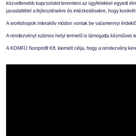
közvetlenebb kapcsolatot teremteni az ügyfelekkel egyedi él
javaslattétel a fejlesztésekre és intézkedésekre, hogy konkré
A workshopok interaktív módon vontak be valamennyi érdeklő
A rendezvényt számos helyi termelő is támogatta kézműves ter
A KDMFÜ Nonprofit Kft. kiemelt célja, hogy a rendezvény ker