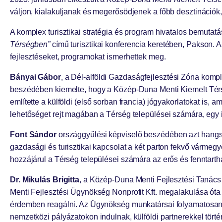
váljon, kialakuljanak és megerősödjenek a főbb desztinációk,
A komplex turisztikai stratégia és program hivatalos bemutatá
Térségben”
című turisztikai konferencia keretében, Pakson. A
fejlesztéseket, programokat ismerhettek meg.
Bányai Gábor
, a Dél-alföldi Gazdaságfejlesztési Zóna komp
beszédében kiemelte, hogy a Közép-Duna Menti Kiemelt Térség
említette a külföldi (első sorban francia) jógyakorlatokat is
lehetőséget rejt magában a Térség települései számára, egy
Font Sándor
országgyűlési képviselő beszédében azt hangsúl
gazdasági és turisztikai kapcsolat a két parton fekvő vármegy
hozzájárul a Térség települései számára az erős és fenntarth
Dr. Mikulás Brigitta
, a Közép-Duna Menti Fejlesztési Taná
Menti Fejlesztési Ügynökség Nonprofit Kft. megalakulása óta e
érdemben reagálni. Az Ügynökség munkatársai folyamatosan a
nemzetközi pályázatokon indulnak, külföldi partnerekkel tört