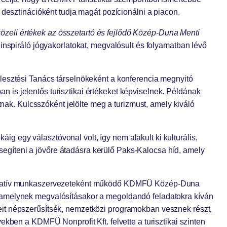
 desztinációként tudja magát pozícionálni a piacon.
közeli értékek az összetartó és fejlődő Közép-Duna Menti
inspiráló jógyakorlatokat, megvalósult és folyamatban lévő
jlesztési Tanács társelnökeként a konferencia megnyitó
is jelentős turisztikai értékeket képviselnek. Példának
tnak. Kulcsszóként jelölte meg a turizmust, amely kiváló
 egy választóvonal volt, így nem alakult ki kulturális,
g segíteni a jövőre átadásra kerülő Paks-Kalocsa híd, amely
operatív munkaszervezeteként működő KDMFÜ Közép-Duna
ott, amelynek megvalósításakor a megoldandó feladatokra kíván
eit népszerűsítsék, nemzetközi programokban vesznek részt,
kben a KDMFÜ Nonprofit Kft. felvette a turisztikai szinten