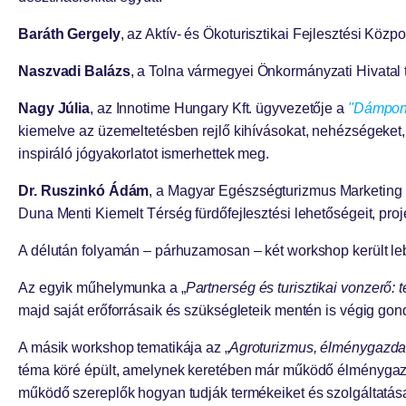
Baráth Gergely
, az Aktív- és Ökoturisztikai Fejlesztési Kö
Naszvadi Balázs
, a Tolna vármegyei Önkormányzati Hivatal te
Nagy Júlia
, az Innotime Hungary Kft. ügyvezetője a
"Dámpont,
kiemelve az üzemeltetésben rejlő kihívásokat, nehézségeket,
inspiráló jógyakorlatot ismerhettek meg.
Dr. Ruszinkó Ádám
, a Magyar Egészségturizmus Marketing
Duna Menti Kiemelt Térség fürdőfejlesztési lehetőségeit, proj
A délután folyamán – párhuzamosan – két workshop került le
Az egyik műhelymunka a „
Partnerség és turisztikai vonzerő: 
majd saját erőforrásaik és szükségleteik mentén is végig gon
A másik workshop tematikája az „
Agroturizmus, élménygazdasá
téma köré épült, amelynek keretében már működő élménygazdas
működő szereplők hogyan tudják termékeiket és szolgáltatása