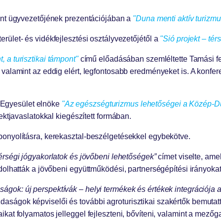
zpont ügyvezetőjének prezentációjában a
"Duna menti aktív turizmu
rület- és vidékfejlesztési osztályvezetőjétől a
"Sió projekt – térs
 a turisztikai támpont"
című előadásában szemléltette Tamási fenn
 valamint az eddig elért, legfontosabb eredményeket is. A konfe
 Egyesület elnöke
"Az egészségturizmus lehetőségei a Közép-D
ektjavaslatokkal kiegészített formában.
bonyolításra, kerekasztal-beszélgetésekkel egybekötve.
térségi jógyakorlatok és jövőbeni lehetőségek”
címet viselte, ame
dolhatták a jövőbeni együttműködési, partnerségépítési irányoka
gok: új perspektívák – helyi termékek és értékek integrációja a
ágok képviselői és további agroturisztikai szakértők bemutatt
ikat folyamatos jelleggel fejleszteni, bővíteni, valamint a me