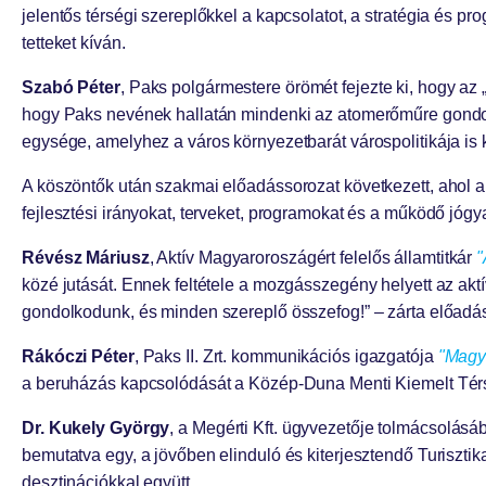
jelentős térségi szereplőkkel a kapcsolatot, a stratégia és p
tetteket kíván.
Szabó Péter
, Paks polgármestere örömét fejezte ki, hogy az 
hogy Paks nevének hallatán mindenki az atomerőműre gondol.
egysége, amelyhez a város környezetbarát várospolitikája is
A köszöntők után szakmai előadássorozat következett, ahol a 
fejlesztési irányokat, terveket, programokat és a működő jógy
Révész Máriusz
, Aktív Magyaroroszágért felelős államtitkár
"
közé jutását. Ennek feltétele a mozgásszegény helyett az ak
gondolkodunk, és minden szereplő összefog!” – zárta előadásá
Rákóczi Péter
, Paks II. Zrt. kommunikációs igazgatója
"Magy
a beruházás kapcsolódását a Közép-Duna Menti Kiemelt Tér
Dr. Kukely György
, a Megérti Kft. ügyvezetője tolmácsolás
bemutatva egy, a jövőben elinduló és kiterjesztendő Turiszti
desztinációkkal együtt.