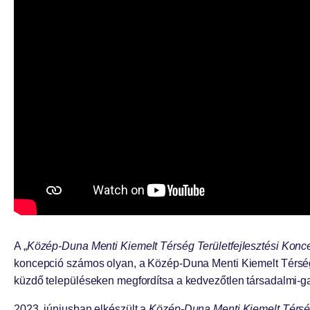
A „
Közép-Duna Menti Kiemelt Térség Területfejlesztési Koncep
koncepció számos olyan, a Közép-Duna Menti Kiemelt Térséget
küzdő településeken megfordítsa a kedvezőtlen társadalmi-gaz
2023. júniusban elkészült a
Közép-Duna Menti Kiemelt Térség 