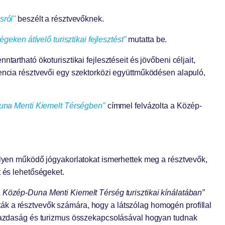
sról"
beszélt a résztvevőknek.
égeken átívelő turisztikai fejlesztést"
mutatta be.
tartható ökoturisztikai fejlesztéseit és jövőbeni céljait,
rencia résztvevői egy szektorközi együttműködésen alapuló,
una Menti Kiemelt Térségben"
címmel felvázolta a Közép-
lyen működő jógyakorlatokat ismerhettek meg a résztvevők,
t és lehetőségeket.
 Közép-Duna Menti Kiemelt Térség turisztikai kínálatában”
ák a résztvevők számára, hogy a látszólag homogén profillal
zőgazdaság és turizmus összekapcsolásával hogyan tudnak