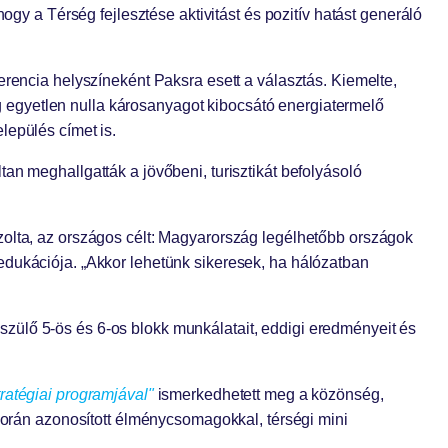
ogy a Térség fejlesztése aktivitást és pozitív hatást generáló
nferencia helyszíneként Paksra esett a választás. Kiemelte,
 egyetlen nulla károsanyagot kibocsátó energiatermelő
lepülés címet is.
an meghallgatták a jövőbeni, turisztikát befolyásoló
zolta, az országos célt: Magyarország legélhetőbb országok
edukációja. „Akkor lehetünk sikeresek, ha hálózatban
szülő 5-ös és 6-os blokk munkálatait, eddigi eredményeit és
ratégiai programjával"
ismerkedhetett meg a közönség,
 során azonosított élménycsomagokkal, térségi mini