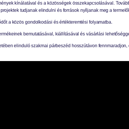
mények kínálatával és a közösségek összekapcsolásával. További
t projektek tudjanak elindulni és források nyíljanak meg a terme
dőt a közös gondolkodási és értékteremtési folyamatba.
mékeinek bemutatásával, kiállításával és vásárlási lehetőséggel
etében elinduló szakmai párbeszéd hosszútávon fennmaradjon, ez