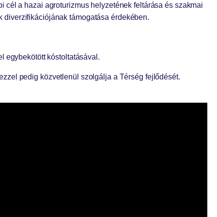
 cél a hazai agroturizmus helyzetének feltárása és szakmai
lők diverzifikációjának támogatása érdekében.
 egybekötött kóstoltatásával.
zel pedig közvetlenül szolgálja a Térség fejlődését.