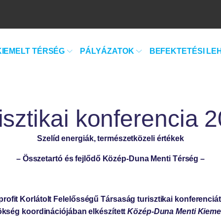
KIEMELT TÉRSÉG
PÁLYÁZATOK
BEFEKTETÉSI LE
isztikai konferencia 
Szelíd energiák, természetközeli értékek
– Összetartó és fejlődő Közép-Duna Menti Térség –
t Korlátolt Felelősségű Társaság turisztikai konferenciát
kség koordinációjában elkészített
Közép-Duna Menti Kiemelt