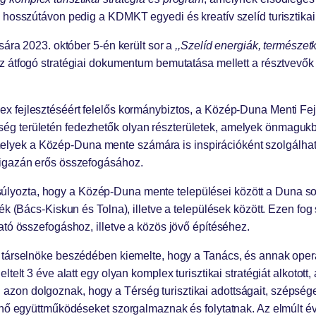
 hosszútávon pedig a KDMKT egyedi és kreatív szelíd turisztikai
sára 2023. október 5-én került sor a
,,Szelíd energiák, természet
z átfogó stratégiai dokumentum bemutatása mellett a résztvevők 
lex fejlesztéséért felelős kormánybiztos, a Közép-Duna Menti Fe
 területén fedezhetők olyan részterületek, amelyek önmagukban 
, amelyek a Közép-Duna mente számára is inspirációként szolgálha
 igazán erős összefogásához.
yozta, hogy a Közép-Duna mente települései között a Duna sokáig
ék (Bács-Kiskun és Tolna), illetve a települések között. Ezen fo
ató összefogáshoz, illetve a közös jövő építéséhez.
cs társelnöke beszédében kiemelte, hogy a Tanács, és annak 
ltelt 3 éve alatt egy olyan komplex turisztikai stratégiát alkot
zon dolgoznak, hogy a Térség turisztikai adottságait, szépség
énő együttműködéseket szorgalmaznak és folytatnak. Az elmúlt éve