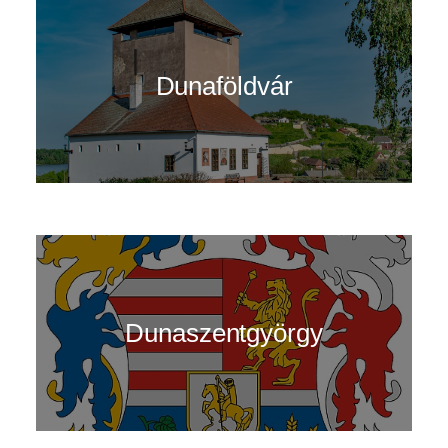
Dunaföldvár
Dunaszentgyörgy