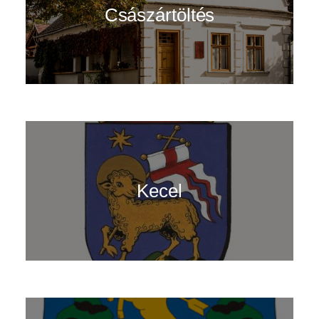
Császártöltés
Kecel