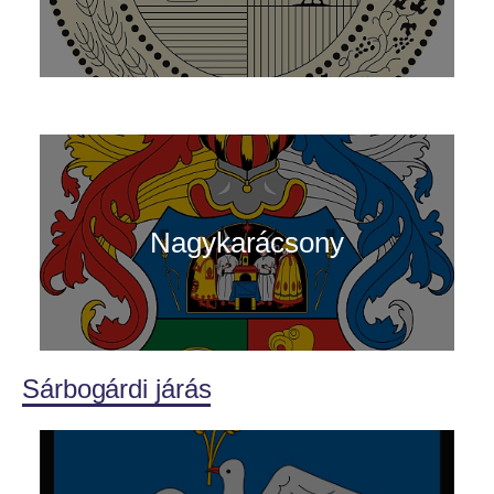
Nagykarácsony
Sárbogárdi járás