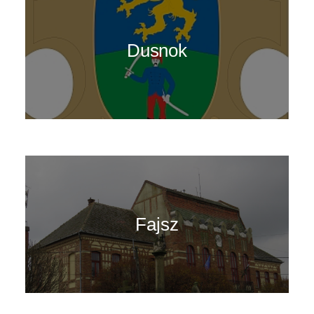
Dusnok
Fajsz