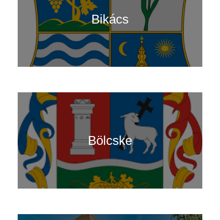
Bikács
Bölcske