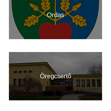
Ordas
Öregcsertő