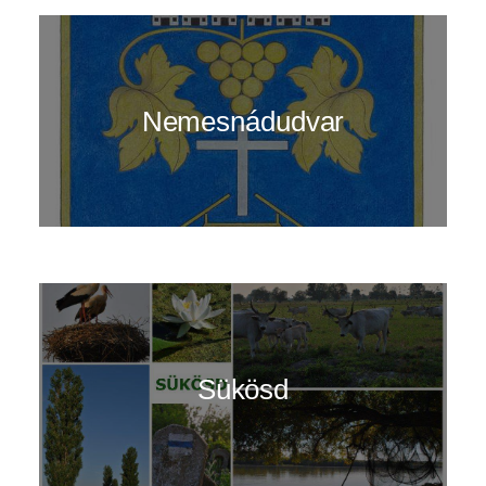
Nemesnádudvar
Sükösd