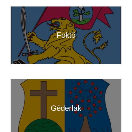
Foktő
Géderlak