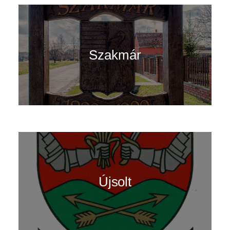
Szakmár
Újsolt