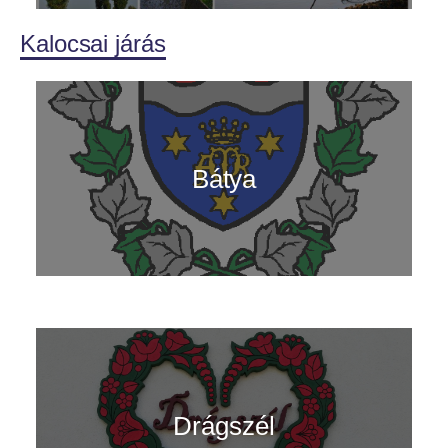
Kalocsai járás
Bátya
Drágszél