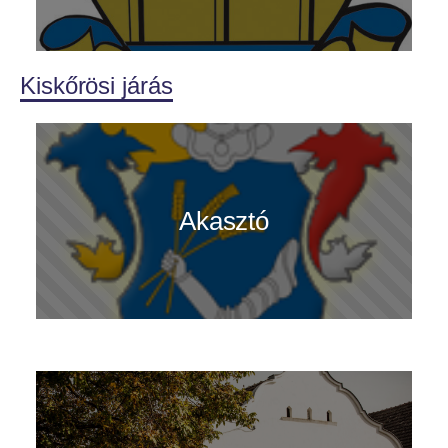
Kiskőrösi járás
Akasztó