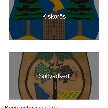
Kiskőrös
Soltvadkert
Kunszentmiklósi járás