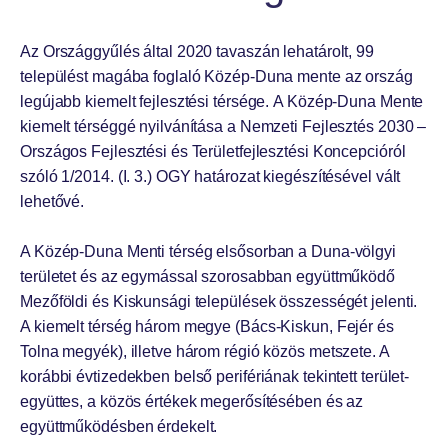
Az Országgyűlés által 2020 tavaszán lehatárolt, 99
települést magába foglaló Közép-Duna mente az ország
legújabb kiemelt fejlesztési térsége. A Közép-Duna Mente
kiemelt térséggé nyilvánítása a Nemzeti Fejlesztés 2030 –
Országos Fejlesztési és Területfejlesztési Koncepcióról
szóló 1/2014. (I. 3.) OGY határozat kiegészítésével vált
lehetővé.
A Közép-Duna Menti térség elsősorban a Duna-völgyi
területet és az egymással szorosabban együttműködő
Mezőföldi és Kiskunsági települések összességét jelenti.
A kiemelt térség három megye (Bács-Kiskun, Fejér és
Tolna megyék), illetve három régió közös metszete. A
korábbi évtizedekben belső perifériának tekintett terület-
együttes, a közös értékek megerősítésében és az
együttműködésben érdekelt.