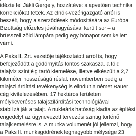
idézte fel Jákli Gergely, hozzátéve: alapvetően technikai
korrekciókat tettek. Az elnök-vezérigazgató arról is
beszélt, hogy a szerződések módosítására az Európai
Bizottság előzetes jóváhagyásával került sor – a
brüsszeli zöld lámpára pedig egy hónapot sem kellett
várni.
A Paks II. Zrt. vezetője tájékoztatott arról is, hogy
befejeződött a gödörnyitás fontos szakasza, a föld
talajvíz szintjéig tartó kiemelése, illetve elkészült a 2,7
kilométer hosszúságú résfal, novemberben pedig a
talajszilárdítási tevékenység is elindult a német Bauer
cég kivitelezésében. 17 hektáros területen
mélykeveréses talajszilárdítási technológiával
stabilizálják a talajt. A nukleáris hatóság kiadta az építési
engedélyt az úgynevezett tervezési szintig történő
talajkiemelésre is. A munka volumenét jól jellemzi, hogy
a Paks II. munkagödrének legnagyobb mélysége 23