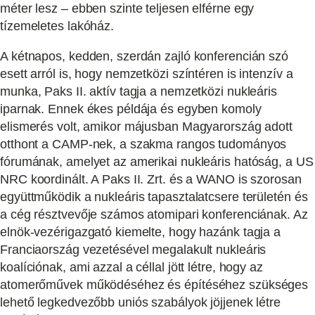
méter lesz – ebben szinte teljesen elférne egy
tízemeletes lakóház.
A kétnapos, kedden, szerdán zajló konferencián szó
esett arról is, hogy nemzetközi színtéren is intenzív a
munka, Paks II. aktív tagja a nemzetközi nukleáris
iparnak. Ennek ékes példája és egyben komoly
elismerés volt, amikor májusban Magyarország adott
otthont a CAMP-nek, a szakma rangos tudományos
fórumának, amelyet az amerikai nukleáris hatóság, a US
NRC koordinált. A Paks II. Zrt. és a WANO is szorosan
együttműködik a nukleáris tapasztalatcsere területén és
a cég résztvevője számos atomipari konferenciának. Az
elnök-vezérigazgató kiemelte, hogy hazánk tagja a
Franciaország vezetésével megalakult nukleáris
koalíciónak, ami azzal a céllal jött létre, hogy az
atomerőművek működéséhez és építéséhez szükséges
lehető legkedvezőbb uniós szabályok jöjjenek létre