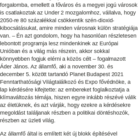
forgalomba, emellett a főváros és a megyei jogú városok
is csatlakoztak az Under 2 mozgalomhoz, vállalva, hogy
2050-re 80 százalékkal csökkentik szén-dioxid-
kibocsátásukat, amire minden városnak külön stratégiája
van. – Én azt gondolom, hogy ha hasonlóan részletesen
lebontott programja lesz mindenkinek az Európai
Unióban és a világ más részein, akkor sokkal
könnyebben fogjuk elérni a közös célt – fogalmazott
Áder János. Az államfő, aki a november 30. és
december 5. között tartandó Planet Budapest 2021
Fenntarthatósági Világtalálkozó és Expo fővédnöke, a
lap kérdésére kifejtette: az embereket foglalkoztatja a
klímaváltozás témája, hiszen egyre inkább részévé válik
az életüknek, és azt várják, hogy ezekre a kérdésekre
megoldást találjanak részben a politikai döntéshozók,
részben az üzleti világ.
Az államfő által is említett két új blokk építésével