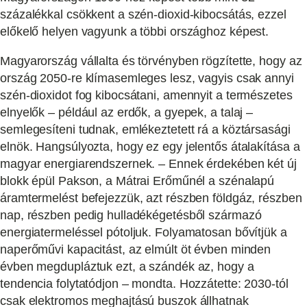
százalékkal csökkent a szén-dioxid-kibocsátás, ezzel
előkelő helyen vagyunk a többi országhoz képest.
Magyarország vállalta és törvényben rögzítette, hogy az
ország 2050-re klímasemleges lesz, vagyis csak annyi
szén-dioxidot fog kibocsátani, amennyit a természetes
elnyelők – például az erdők, a gyepek, a talaj –
semlegesíteni tudnak, emlékeztetett rá a köztársasági
elnök. Hangsúlyozta, hogy ez egy jelentős átalakítása a
magyar energiarendszernek. – Ennek érdekében két új
blokk épül Pakson, a Mátrai Erőműnél a szénalapú
áramtermelést befejezzük, azt részben földgáz, részben
nap, részben pedig hulladékégetésből származó
energiatermeléssel pótoljuk. Folyamatosan bővítjük a
naperőművi kapacitást, az elmúlt öt évben minden
évben megdupláztuk ezt, a szándék az, hogy a
tendencia folytatódjon – mondta. Hozzátette: 2030-tól
csak elektromos meghajtású buszok állhatnak