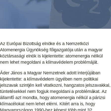
Az Európai Bizottság elnöke és a Nemzetközi
Atomenergia Ügynökség főigazgatója után a magyar
köztársasági elnök is kijelentette: atomenergia nélkül
nem lehet megoldani a klímavédelem problémáját.
Áder János a Magyar Nemzetnek adott interjújában
kijelentette: a klímavédelem ügyében nem politikai
jelszavak szintjén kell vitatkozni, hangzatos jelszavakkal,
tüntetésekkel nem fogjuk megoldani a problémákat. Az
államfő azt mondta, hogy atomenergia nélkül a párizsi
klímacélokat nem lehet elérni. Kitért arra is, hogy
Magyarországon 1990-hez képest több mint 32