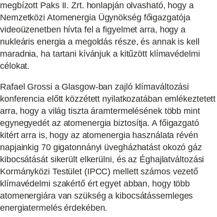
megbízott Paks II. Zrt. honlapján olvasható, hogy a
Nemzetközi Atomenergia Ügynökség főigazgatója
videoüzenetben hívta fel a figyelmet arra, hogy a
nukleáris energia a megoldás része, és annak is kell
maradnia, ha tartani kívánjuk a kitűzött klímavédelmi
célokat.
Rafael Grossi a Glasgow-ban zajló klímaváltozási
konferencia előtt közzétett nyilatkozatában emlékeztetett
arra, hogy a világ tiszta áramtermelésének több mint
egynegyedét az atomenergia biztosítja. A főigazgató
kitért arra is, hogy az atomenergia használata révén
napjainkig 70 gigatonnányi üvegházhatást okozó gáz
kibocsátását sikerült elkerülni, és az Éghajlatváltozási
Kormányközi Testület (IPCC) mellett számos vezető
klímavédelmi szakértő ért egyet abban, hogy több
atomenergiára van szükség a kibocsátássemleges
energiatermelés érdekében.