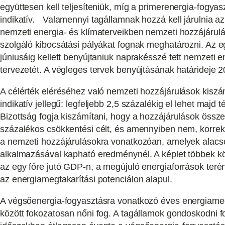
együttesen kell teljesíteniük, míg a primerenergia-fogya
indikatív. Valamennyi tagállamnak hozzá kell járulnia az
nemzeti energia- és klímaterveikben nemzeti hozzájárulá
szolgáló kibocsátási pályákat fognak meghatározni. Az
júniusáig kellett benyújtaniuk naprakésszé tett nemzeti e
tervezetét. A végleges tervek benyújtásának határideje 2
A célérték eléréséhez való nemzeti hozzájárulások kiszá
indikatív jellegű: legfeljebb 2,5 százalékig el lehet majd t
Bizottság fogja kiszámítani, hogy a hozzájárulások össze
százalékos csökkentési célt, és amennyiben nem, korrek
a nemzeti hozzájárulásokra vonatkozóan, amelyek alacs
alkalmazásával kapható eredménynél. A képlet többek köz
az egy főre jutó GDP-n, a megújuló energiaforrások terén
az energiamegtakarítási potenciálon alapul.
A végsőenergia-fogyasztásra vonatkozó éves energiameg
között fokozatosan nőni fog. A tagállamok gondoskodni f