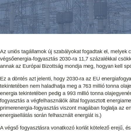
Az uniós tagállamok új szabályokat fogadtak el, melyek c
végsőenergia-fogyasztás 2030-ra 11,7 százalékkal csökken
annak az Európai Bizottság mondja meg, hogyan kell spó
Ez a döntés azt jelenti, hogy 2030-ra az EU energiafogy
tekintetében nem haladhatja meg a 763 millió tonna olaj
energia tekintetében pedig a 993 millió tonna olajegyené
fogyasztás a végfelhasználók által fogyasztott energiamen
primerenergia-fogyasztás viszont magában foglalja az ene
energiaellátás során felhasznált energiát is.)
A végső fogyasztásra vonatkozó korlát kötelező erejű, é