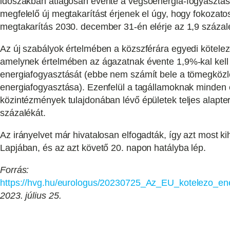
időszakban átlagosan évente a végsőenergia-fogyasztás
megfelelő új megtakarítást érjenek el úgy, hogy fokozat
megtakarítás 2030. december 31-én elérje az 1,9 százal
Az új szabályok értelmében a közszférára egyedi kötele
amelynek értelmében az ágazatnak évente 1,9%-kal kell
energiafogyasztását (ebbe nem számít bele a tömegközl
energiafogyasztása). Ezenfelül a tagállamoknak minden év
közintézmények tulajdonában lévő épületek teljes alapte
százalékát.
Az irányelvet már hivatalosan elfogadták, így azt most ki
Lapjában, és az azt követő 20. napon hatályba lép.
Forrás:
https://hvg.hu/eurologus/20230725_Az_EU_kotelezo_ene
2023. július 25.