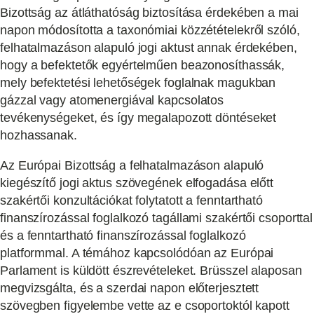
Bizottság az átláthatóság biztosítása érdekében a mai
napon módosította a taxonómiai közzétételekről szóló,
felhatalmazáson alapuló jogi aktust annak érdekében,
hogy a befektetők egyértelműen beazonosíthassák,
mely befektetési lehetőségek foglalnak magukban
gázzal vagy atomenergiával kapcsolatos
tevékenységeket, és így megalapozott döntéseket
hozhassanak.
Az Európai Bizottság a felhatalmazáson alapuló
kiegészítő jogi aktus szövegének elfogadása előtt
szakértői konzultációkat folytatott a fenntartható
finanszírozással foglalkozó tagállami szakértői csoporttal
és a fenntartható finanszírozással foglalkozó
platformmal. A témához kapcsolódóan az Európai
Parlament is küldött észrevételeket. Brüsszel alaposan
megvizsgálta, és a szerdai napon előterjesztett
szövegben figyelembe vette az e csoportoktól kapott