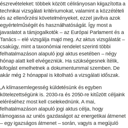
észrevételeket: többek között célirányosan kiigazította a
technikai vizsgálati kritériumokat, valamint a közzétételi
és az ellenőrzési követelményeket, ezzel javítva azok
egyértelműségét és használhatóságát. Így most a
javaslatot a társjogalkotók – az Európai Parlament és a
Tanács – elé vizsgálja majd meg. Az aktus vizsgálatát –
csakúgy, mint a taxonómiai rendelet szerinti többi
felhatalmazáson alapuló jogi aktus esetében – négy
hónap alatt kell elvégezniük. Ha szükségesnek ítélik,
kifogást emelhetnek a dokumentummal szemben. De
akár még 2 hónappal is kitolható a vizsgálati időszak.
„A klímasemlegesség küldetésünk és egyben
kötelezettségünk is. 2030-ra és 2050-re kitűzött céljaink
eléréséhez most kell cselekednünk. A mai,
felhatalmazáson alapuló jogi aktus célja, hogy
támogassa az uniós gazdaságot az energetikai átmenet
– egy igazságos átmenet – során, vagyis a megújuló