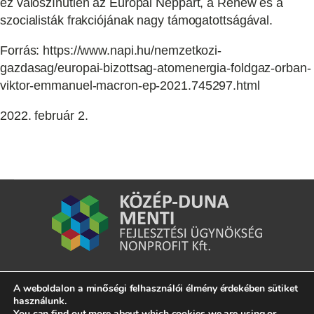
ez valószínűtlen az Európai Néppárt, a Renew és a
szocialisták frakciójának nagy támogatottságával.
Forrás: https://www.napi.hu/nemzetkozi-
gazdasag/europai-bizottsag-atomenergia-foldgaz-orban-
viktor-emmanuel-macron-ep-2021.745297.html
2022. február 2.
A weboldalon a minőségi felhasználói élmény érdekében sütiket
7020 Dunaföldvár, Kossuth Lajos u. 2.
használunk.
You can find out more about which cookies we are using or