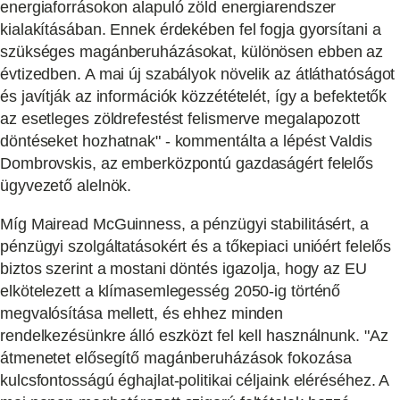
energiaforrásokon alapuló zöld energiarendszer
kialakításában. Ennek érdekében fel fogja gyorsítani a
szükséges magánberuházásokat, különösen ebben az
évtizedben. A mai új szabályok növelik az átláthatóságot
és javítják az információk közzétételét, így a befektetők
az esetleges zöldrefestést felismerve megalapozott
döntéseket hozhatnak" - kommentálta a lépést Valdis
Dombrovskis, az emberközpontú gazdaságért felelős
ügyvezető alelnök.
Míg Mairead McGuinness, a pénzügyi stabilitásért, a
pénzügyi szolgáltatásokért és a tőkepiaci unióért felelős
biztos szerint a mostani döntés igazolja, hogy az EU
elkötelezett a klímasemlegesség 2050-ig történő
megvalósítása mellett, és ehhez minden
rendelkezésünkre álló eszközt fel kell használnunk. "Az
átmenetet elősegítő magánberuházások fokozása
kulcsfontosságú éghajlat-politikai céljaink eléréséhez. A