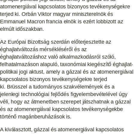
atomenergiával kapcsolatos bizonyos tevékenységekre
terjed ki. Orbán Viktor magyar miniszterelnök és
Emmanuel Macron francia elnök is ezért lobbizott az
elmúlt időszakban.
Az Európai Bizottság szerdán előterjesztette az
éghajlatváltozás mérsékléséről és az
éghajlatváltozáshoz való alkalmazkodásról szóló,
felhatalmazáson alapuló, taxonómiai kiegészítő éghajlat-
politikai jogi aktust, amely a gázzal és az atomenergiával
kapcsolatos bizonyos tevékenységekre terjed
ki. Brüsszel a tudományos szakvélemények és a
jelenlegi technológiai fejlődés figyelembevételével úgy
véli, hogy az átmenetben szerepet játszhatnak a gázzal
és az atomenergiával kapcsolatos tevékenységekbe
történő magánberuházások is.
A kiválasztott, gázzal és atomenergiával kapcsolatos