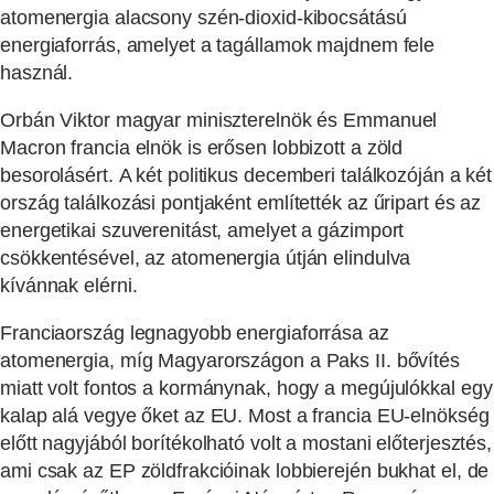
atomenergia alacsony szén-dioxid-kibocsátású
energiaforrás, amelyet a tagállamok majdnem fele
használ.
Orbán Viktor magyar miniszterelnök és Emmanuel
Macron francia elnök is erősen lobbizott a zöld
besorolásért. A két politikus decemberi találkozóján a két
ország találkozási pontjaként említették az űripart és az
energetikai szuverenitást, amelyet a gázimport
csökkentésével, az atomenergia útján elindulva
kívánnak elérni.
Franciaország legnagyobb energiaforrása az
atomenergia, míg Magyarországon a Paks II. bővítés
miatt volt fontos a kormánynak, hogy a megújulókkal egy
kalap alá vegye őket az EU. Most a francia EU-elnökség
előtt nagyjából borítékolható volt a mostani előterjesztés,
ami csak az EP zöldfrakcióinak lobbierején bukhat el, de