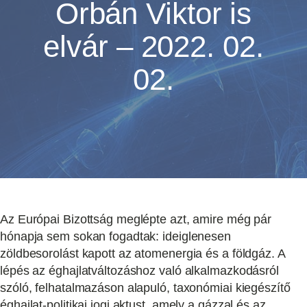
Orbán Viktor is
elvár – 2022. 02.
02.
Az Európai Bizottság meglépte azt, amire még pár
hónapja sem sokan fogadtak: ideiglenesen
zöldbesorolást kapott az atomenergia és a földgáz. A
lépés az éghajlatváltozáshoz való alkalmazkodásról
szóló, felhatalmazáson alapuló, taxonómiai kiegészítő
éghajlat-politikai jogi aktust, amely a gázzal és az