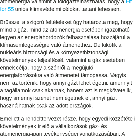
atomenergia valamint a földgázfelhasználás, hogy a
Fit
for 55
uniós klímavédelmi célokat tartani lehessen.
Brüsszel a szigorú feltételeket úgy határozta meg, hogy
mind a gáz, mind az atomenergia esetében igazolható
legyen az energiahordozók felhasználása hozzájárul a
klímasemlegességre való átmenethez. De kikötik a
nukleáris biztonsági és a környezetbiztonsági
követelmények teljesítését, valamint a gáz esetében
ennek célja, hogy a szénről a megújuló
energiaforrásokra való átmenetet támogassa. Vagyis
nem az történik, hogy annyi gázt lehet égetni, amennyit
a tagállamok csak akarnak, hanem azt is megkövetelik,
hogy amennyi szenet nem égetnek el, annyi gázt
használhatnak csak az adott országok.
Emellett a rendelttervezet része, hogy egyedi közzétételi
követelmények ír elő a vállalkozások gáz- és
atomenergia-ipari tevékenységei vonatkozásában. A