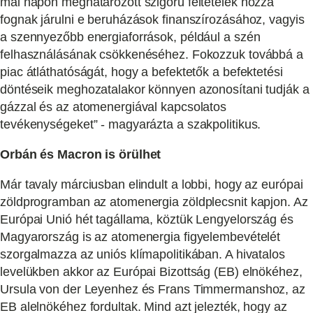
mai napon meghatározott szigorú feltételek hozzá
fognak járulni e beruházások finanszírozásához, vagyis
a szennyezőbb energiaforrások, például a szén
felhasználásának csökkenéséhez. Fokozzuk továbbá a
piac átláthatóságát, hogy a befektetők a befektetési
döntéseik meghozatalakor könnyen azonosítani tudják a
gázzal és az atomenergiával kapcsolatos
tevékenységeket” - magyarázta a szakpolitikus.
Orbán és Macron is örülhet
Már tavaly márciusban elindult a lobbi, hogy az európai
zöldprogramban az atomenergia zöldplecsnit kapjon. Az
Európai Unió hét tagállama, köztük Lengyelország és
Magyarország is az atomenergia figyelembevételét
szorgalmazza az uniós klímapolitikában. A hivatalos
levelükben akkor az Európai Bizottság (EB) elnökéhez,
Ursula von der Leyenhez és Frans Timmermanshoz, az
EB alelnökéhez fordultak. Mind azt jelezték, hogy az