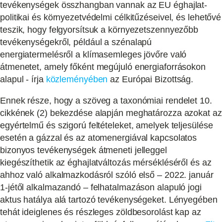
tevékenységek összhangban vannak az EU éghajlat-
politikai és környezetvédelmi célkitűzéseivel, és lehetővé
teszik, hogy felgyorsítsuk a környezetszennyezőbb
tevékenységekről, például a szénalapú
energiatermelésről a klímasemleges jövőre való
átmenetet, amely főként megújuló energiaforrásokon
alapul - írja
közleményében
az Európai Bizottság.
Ennek része, hogy a szöveg a taxonómiai rendelet 10.
cikkének (2) bekezdése alapján meghatározza azokat az
egyértelmű és szigorú feltételeket, amelyek teljesülése
esetén a gázzal és az atomenergiával kapcsolatos
bizonyos tevékenységek átmeneti jelleggel
kiegészíthetik az éghajlatváltozás mérsékléséről és az
ahhoz való alkalmazkodásról szóló első – 2022. január
1-jétől alkalmazandó – felhatalmazáson alapuló jogi
aktus hatálya alá tartozó tevékenységeket. Lényegében
tehát ideiglenes és részleges zöldbesorolást kap az