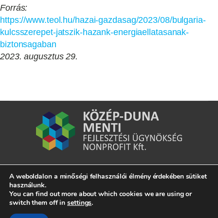
Forrás:
https://www.teol.hu/hazai-gazdasag/2023/08/bulgaria-
kulcsszerepet-jatszik-hazank-energiaellatasanak-
biztonsagaban
2023. augusztus 29.
A weboldalon a minőségi felhasználói élmény érdekében sütiket
7020 Dunaföldvár, Kossuth Lajos u. 2.
használunk.
You can find out more about which cookies we are using or
switch them off in
settings
.
info@kdmfu.hu