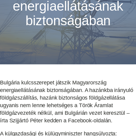
energiaellátásának
biztonságában
Bulgária kulcsszerepet játszik Magyarország
energiaellátásának biztonságában. A hazánkba irányuló
földgázszállítás, hazánk biztonságos földgázellátása
ugyanis nem lenne lehetséges a Török Áramlat
földgázvezeték nélkül, ami Bulgárián vezet keresztül –
írta Szijjártó Péter kedden a Facebook-oldalán.
A külgazdasági és külügyminiszter hangsúlyozta: