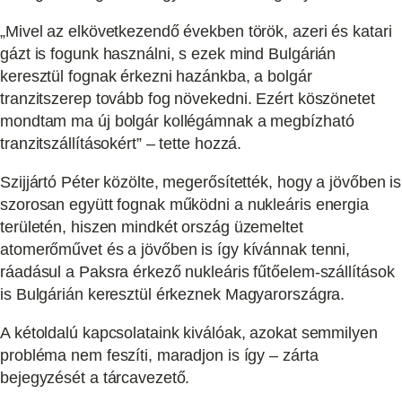
„Mivel az elkövetkezendő években török, azeri és katari
gázt is fogunk használni, s ezek mind Bulgárián
keresztül fognak érkezni hazánkba, a bolgár
tranzitszerep tovább fog növekedni. Ezért köszönetet
mondtam ma új bolgár kollégámnak a megbízható
tranzitszállításokért” – tette hozzá.
Szijjártó Péter közölte, megerősítették, hogy a jövőben is
szorosan együtt fognak működni a nukleáris energia
területén, hiszen mindkét ország üzemeltet
atomerőművet és a jövőben is így kívánnak tenni,
ráadásul a Paksra érkező nukleáris fűtőelem-szállítások
is Bulgárián keresztül érkeznek Magyarországra.
A kétoldalú kapcsolataink kiválóak, azokat semmilyen
probléma nem feszíti, maradjon is így – zárta
bejegyzését a tárcavezető.