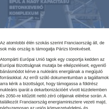
Az atomlobbi élén szokás szerint Franciaország áll, de
sok más ország is támogatja Párizs törekvéseit.
Atompárti Európai Unió tagok egy csoportja kedden az
Európai Bizottságnak mutatja be elképzeléseit, egyenlő
bánásmódot kérve a nukleáris energiának a megújuló
forrásokkal. Az erről szóló dokumentumban a tagállamok
arra kérik a bizottságot, hogy támogassa a földrész
nukleáris iparát a dekarbonizációért vívott küzdelemben
és 2050-re kitűzött nettó zéró céljainak elérése során. A
találkozót Franciaország energiaminisztere vezeti majd,
párhuzamosan az uniós környezetvédelmi- és