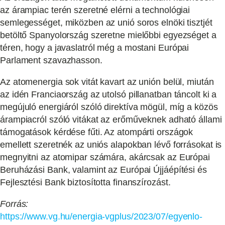
az árampiac terén szeretné elérni a technológiai
semlegességet, miközben az unió soros elnöki tisztjét
betöltő Spanyolország szeretne mielőbbi egyezséget a
téren, hogy a javaslatról még a mostani Európai
Parlament szavazhasson.
Az atomenergia sok vitát kavart az unión belül, miután
az idén Franciaország az utolsó pillanatban táncolt ki a
megújuló energiáról szóló direktíva mögül, míg a közös
árampiacról szóló vitákat az erőműveknek adható állami
támogatások kérdése fűti. Az atompárti országok
emellett szeretnék az uniós alapokban lévő forrásokat is
megnyitni az atomipar számára, akárcsak az Európai
Beruházási Bank, valamint az Európai Újjáépítési és
Fejlesztési Bank biztosította finanszírozást.
Forrás:
https://www.vg.hu/energia-vgplus/2023/07/egyenlo-