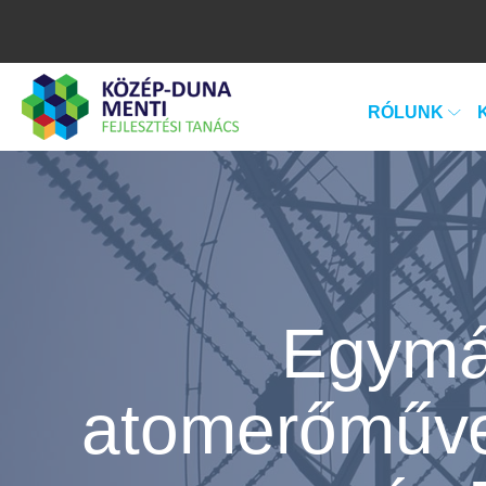
RÓLUNK
Egymás
atomerőművek