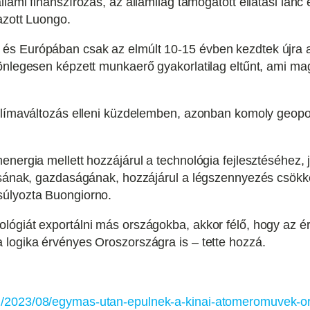
lami finanszírozás, az államilag támogatott ellátási lánc 
azott Luongo.
és Európában csak az elmúlt 10-15 évben kezdtek újra a
önlegesen képzett munkaerő gyakorlatilag eltűnt, ami ma
klímaváltozás elleni küzdelemben, azonban komoly geopolit
nergia mellett hozzájárul a technológia fejlesztéséhez, 
tásának, gazdaságának, hozzájárul a légszennyezés csökk
súlyozta Buongiorno.
ógiát exportálni más országokba, akkor félő, hogy az éri
 logika érvényes Oroszországra is – tette hozzá.
/2023/08/egymas-utan-epulnek-a-kinai-atomeromuvek-oria