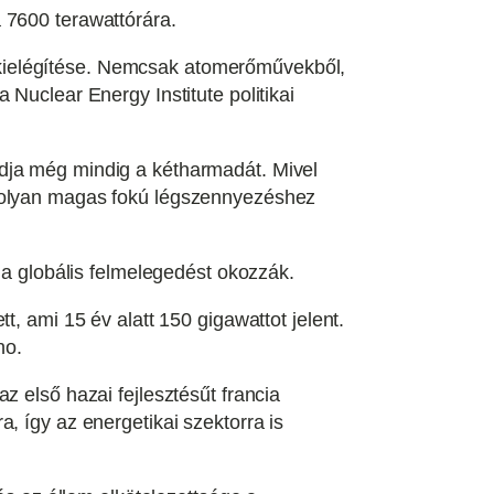
 7600 terawattórára.
kielégítése. Nemcsak atomerőművekből,
Nuclear Energy Institute politikai
adja még mindig a kétharmadát. Mivel
t olyan magas fokú légszennyezéshez
 globális felmelegedést okozzák.
t, ami 15 év alatt 150 gigawattot jelent.
no.
z első hazai fejlesztésűt francia
, így az energetikai szektorra is