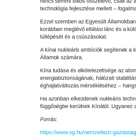
Nincs semmi titkos összetevő, csak az ál
technológia fejlesztése mellett – fogalm
Ezzel szemben az Egyesült Államokban 
korábban meglévő ellátási lánc és a kül
túllépését és a csúszásokat.
A kínai nukleáris ambíciók segítenek a 
Államok számára.
Kína tudása és elkötelezettsége az atome
energiabiztonságának, hálózati stabili
éghajlatváltozás mérsékléséhez – hang
Ha azonban elkezdenek nukleáris technol
függőségbe kerülnek Kínától. Ugyanez a
Forrás:
https://www.vg.hu/nemzetkozi-gazdasag