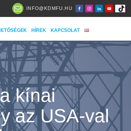
INFO@KDMFU.HU
HETŐSÉGEK
HÍREK
KAPCSOLAT
a kínai
ny az USA-val