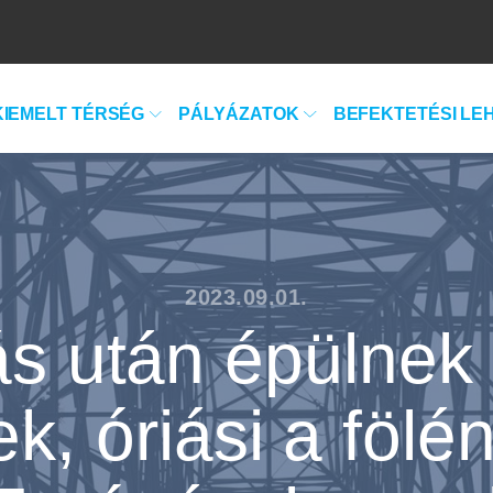
KIEMELT TÉRSÉG
PÁLYÁZATOK
BEFEKTETÉSI LE
2023.09.01.
 után épülnek 
, óriási a fölé