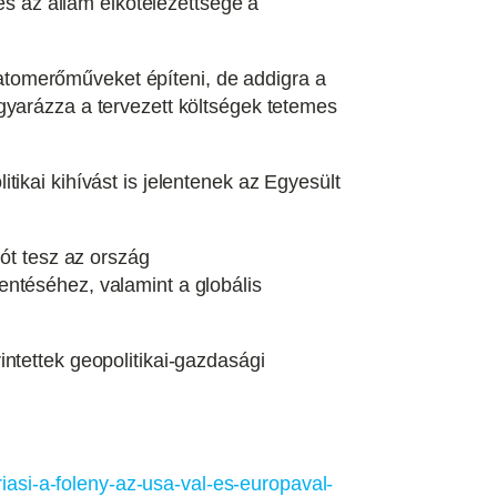
és az állam elkötelezettsége a
tomerőműveket építeni, de addigra a
gyarázza a tervezett költségek tetemes
ikai kihívást is jelentenek az Egyesült
jót tesz az ország
entéséhez, valamint a globális
ntettek geopolitikai-gazdasági
si-a-foleny-az-usa-val-es-europaval-