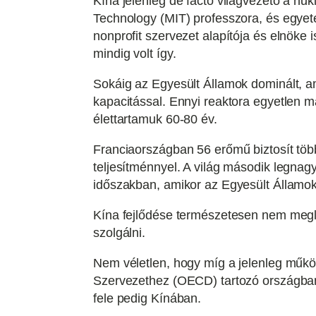
Kína jelenleg de facto világvezető a nu
Technology (MIT) professzora, és egyeté
nonprofit szervezet alapítója és elnöke
mindig volt így.
Sokáig az Egyesült Államok dominált, a
kapacitással. Ennyi reaktora egyetlen m
élettartamuk 60-80 év.
Franciaországban 56 erőmű biztosít több
teljesítménnyel. A világ második legn
időszakban, amikor az Egyesült Államok
Kína fejlődése természetesen nem megle
szolgálni.
Nem véletlen, hogy míg a jelenleg műkö
Szervezethez (OECD) tartozó országban 
fele pedig Kínában.