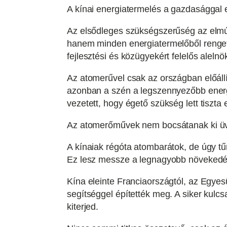
A kínai energiatermelés a gazdasággal e
Az elsődleges szükségszerűség az elmú
hanem minden energiatermelőből rengetege
fejlesztési és közügyekért felelős alelnö
Az atomerűvel csak az országban előáll
azonban a szén a legszennyezőbb energi
vezetett, hogy égető szükség lett tiszta 
Az atomerőművek nem bocsátanak ki üve
A kínaiak régóta atombarátok, de úgy tűn
Ez lesz messze a legnagyobb növekedés
Kína eleinte Franciaországtól, az Egyesü
segítséggel építették meg. A siker kulc
kiterjed.