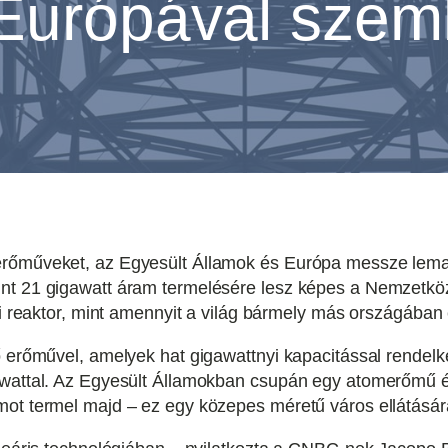
Európával sze
rőműveket, az Egyesült Államok és Európa messze lemarad
int 21 gigawatt áram termelésére lesz képes a Nemzetk
yi reaktor, mint amennyit a világ bármely más országában
lő erőművel, amelyek hat gigawattnyi kapacitással rendel
awattal. Az Egyesült Államokban csupán egy atomerőmű é
mot termel majd – ez egy közepes méretű város ellátásár