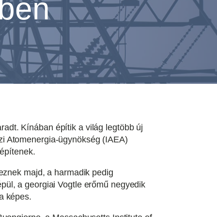
mben
t. Kínában építik a világ legtöbb új
özi Atomenergia-ügynökség (IAEA)
 építenek.
keznek majd, a harmadik pedig
pül, a georgiai Vogtle erőmű negyedik
a képes.