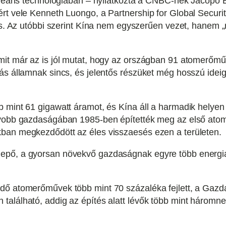
kleáris technológiában – nyilatkozta a CNBC-nek Jacopo B
rt vele Kenneth Luongo, a Partnership for Global Securi
 is. Az utóbbi szerint Kína nem egyszerűen vezet, hanem 
mit már az is jól mutat, hogy az országban 91 atomerőm
ás államnak sincs, és jelentős részüket még hosszú ideig
 mint 61 gigawatt áramot, és Kína áll a harmadik helyen
agyobb gazdaságában 1985-ben építették meg az első at
ban megkezdődött az éles visszaesés ezen a területen.
pő, a gyorsan növekvő gazdaságnak egyre több energiára
dő atomerőművek több mint 70 százaléka fejlett, a Gazd
található, addig az építés alatt lévők több mint háromne