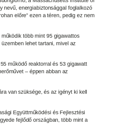
uongiorno, a Massachusetts Institute of
ty nevű, energiabiztonsággal foglalkozó
„rohan előre” ezen a téren, pedig ez nem
ű működik több mint 95 gigawattos
 üzemben lehet tartani, mivel az
 55 működő reaktorral és 53 gigawatt
omerőművet – éppen abban az
 van szüksége, és az igényt ki kell
asági Együttműködési és Fejlesztési
gyede fejlődő országban, több mint a