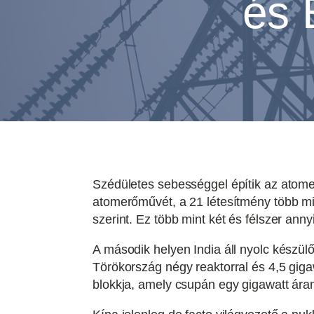
és 
Szédületes sebességgel építik az atome
atomerőművét, a 21 létesítmény több m
szerint. Ez több mint két és félszer ann
A második helyen India áll nyolc készü
Törökország négy reaktorral és 4,5 gig
blokkja, amely csupán egy gigawatt ára