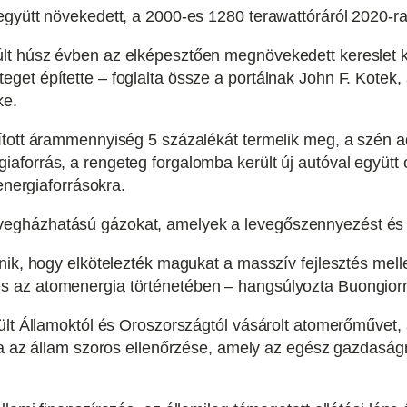
gyütt növekedett, a 2000-es 1280 terawattóráról 2020-ra
lt húsz évben az elképesztően megnövekedett kereslet 
t építette – foglalta össze a portálnak John F. Kotek, a 
ke.
ított árammennyiség 5 százalékát termelik meg, a szén 
aforrás, a rengeteg forgalomba került új autóval együt
energiaforrásokra.
gházhatású gázokat, amelyek a levegőszennyezést és a
ik, hogy elkötelezték magukat a masszív fejlesztés mellet
 az atomenergia történetében – hangsúlyozta Buongior
lt Államoktól és Oroszországtól vásárolt atomerőművet, a
sa az állam szoros ellenőrzése, amely az egész gazdaságra