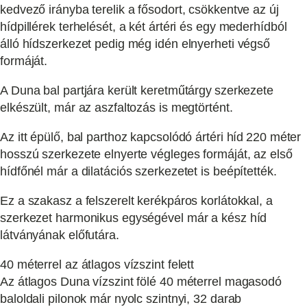
kedvező irányba terelik a fősodort, csökkentve az új
hídpillérek terhelését, a két ártéri és egy mederhídból
álló hídszerkezet pedig még idén elnyerheti végső
formáját.
A Duna bal partjára került keretműtárgy szerkezete
elkészült, már az aszfaltozás is megtörtént.
Az itt épülő, bal parthoz kapcsolódó ártéri híd 220 méter
hosszú szerkezete elnyerte végleges formáját, az első
hídfőnél már a dilatációs szerkezetet is beépítették.
Ez a szakasz a felszerelt kerékpáros korlátokkal, a
szerkezet harmonikus egységével már a kész híd
látványának előfutára.
40 méterrel az átlagos vízszint felett
Az átlagos Duna vízszint fölé 40 méterrel magasodó
baloldali pilonok már nyolc szintnyi, 32 darab