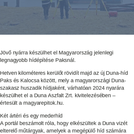
Jövő nyárra készülhet el Magyarország jelenlegi
legnagyobb hídépítése Paksnál.
Hetven kilométeres kerülőt rövidít majd az új Duna-híd
Paks és Kalocsa között, mely a magyarországi Duna-
szakasz huszadik hídjaként, várhatóan 2024 nyarára
készülhet el a Duna Aszfalt Zrt. kivitelezésében –
értesült a magyarepitok.hu.
Két ártéri és egy mederhíd
A portál beszámolt róla, hogy elkészültek a Duna vizét
elterelő műtárgyak, amelyek a megépülő híd számára