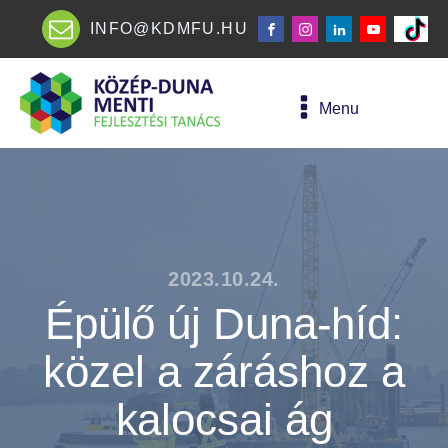
INFO@KDMFU.HU
Menu
2023.10.24.
Épülő új Duna-híd:
közel a záráshoz a
kalocsai ág