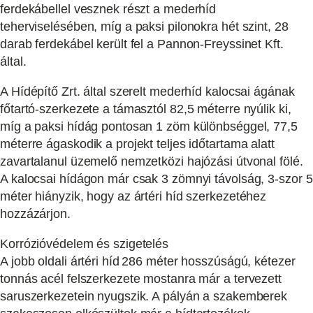
ferdekábellel vesznek részt a mederhíd
teherviselésében, míg a paksi pilonokra hét szint, 28
darab ferdekábel került fel a Pannon-Freyssinet Kft.
által.
A Hídépítő Zrt. által szerelt mederhíd kalocsai ágának
főtartó-szerkezete a támasztól 82,5 méterre nyúlik ki,
míg a paksi hídág pontosan 1 zöm különbséggel, 77,5
méterre ágaskodik a projekt teljes időtartama alatt
zavartalanul üzemelő nemzetközi hajózási útvonal fölé.
A kalocsai hídágon már csak 3 zömnyi távolság, 3-szor 5
méter hiányzik, hogy az ártéri híd szerkezetéhez
hozzázárjon.
Korrózióvédelem és szigetelés
A jobb oldali ártéri híd 286 méter hosszúságú, kétezer
tonnás acél felszerkezete mostanra már a tervezett
saruszerkezetein nyugszik. A pályán a szakemberek