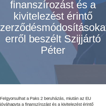
finanszírozást és a
kivitelezést érintő
zerződésmódosításoka
erről beszélt Szijjártó
Péter
Felgyorsulhat a Paks 2 beruházás, miután az EU
jóváhagyta a finanszírozást és a kivitelezést érintő