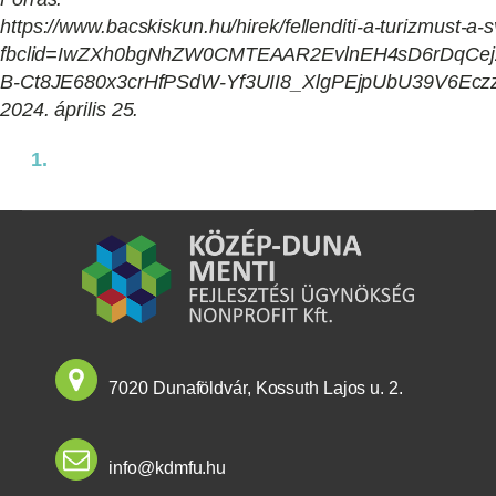
https://www.bacskiskun.hu/hirek/fellenditi-a-turizmust-a
fbclid=IwZXh0bgNhZW0CMTEAAR2EvlnEH4sD6rDqCe
B-Ct8JE680x3crHfPSdW-Yf3UII8_XlgPEjpUbU39V6E
2024.
április 25.
7020 Dunaföldvár, Kossuth Lajos u. 2.
info@kdmfu.hu