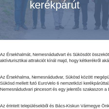
kerékpárút
Az Érsekhalmát, Nemesnádudvart és Sükösdöt összekötő 
aktívturisztikai attrakciót kínál majd, hogy kétkerékről aká
Az Érsekhalma, Nemesnádudvar, Sükösd között megépülő
Sükösd mellett futó EuroVelo 6 nemzetközi kerékpárúttal.
Nemesnádudvari pincesort és egy jelentős szakaszon a 
Az érintett településekből és Bács-Kiskun Vármegye Önko