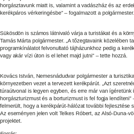
horgásztavunk miatt is, valamint a vadászház és az erdei
kerékpáros vérkeringésbe” – fogalmazott a polgármester
Sükösdön is számos látnivaló várja a turistákat és a körn
Tamás Márta polgármester. „A tőzegtavaink közelében ta
programkínálatot felvonultató tájházunkhoz pedig a keré
vagy akár vízi úton is el lehet majd jutni” – tette hozzá.
Kovács István, Nemesnádudvar polgármester a turisztikai
környezetben vezet a tervezett kerékpárút. „Azt szeretn
túraútvonal is legyen egyben, és erre már van ígéretünk i
horgászturizmust és a borturizmust is fel fogja lendíteni
felmerült, hogy a kerékpárút-hálózat további fejlesztése 
Az eseményen jelen volt Telkes Róbert, az Alsó-Duna-völg
projektet.
Forrás: