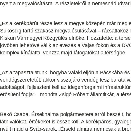
nyert a megvalósításra. A részletekről a nemesnádudvari
„Ez a kerékpárút része lesz a megye közepén már meglevő
Sükösdig tartó szakasz megvalósulásával – rácsatlakozi
Kiskun Vármegyei Közgyűlés elnöke. Hozzátette: a térség 
jövőben lehetővé válik az evezés a Vajas-fokon és a DVC
komplex kínálattal vonzza majd látogatókat a térségbe.
„Az a tapasztalatunk, hogyha valaki eljön a Bácskába és m
vendégszeretetét, akkor visszajáró vendég lesz barátaival
adottságot, fejleszteni kell az idegenforgalmi infrastruk
erősíteni fogja” – mondta Zsigó Róbert államtitkár, a tér
Bekő Csaba, Érsekhalma polgármestere arról beszélt, ho
látnivalókat, értékeket is összeköti. A kerékpáros, gyalog
nyújt majd a Sváb-sarok. „Érsekhalmára nem csak a bronz