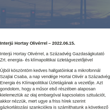
Interjú Hortay Olivérrel – 2022.06.15.
Interjú Hortay Olivérrel, a Századvég Gazdaságkutató
Zrt. energia- és klímapolitikai üzletágvezetőjével
Újból köszöntöm kedves hallgatóinkat a mikrofonnál
Szajlai Csaba, a nap vendége Hortai Olivér a Századvég
Energia és Klímapolitikai Üzletágának a vezetője. Azt
gondolom, hogy a műsor első részében alaposan
kielemeztük az olaj embargóval kapcsolatos szituációt,
akkor nézzük, mert ugye a friss hírek szerint
gázkorlátozási szankciókra is számíthatunk a következő