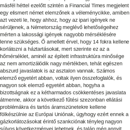
másfél héttel ezelőtt szintén a Financial Times megjelent
egy elismert német elemzőnek a véleménycikke, amiben
azt vezeti le, hogy ahhoz, hogy az ipari igények ne
sérüljenek, a Németország meglévő lehetőségeihez
mérten a lakossági igények nagyobb mérséklésére
lenne szükséges. Ő amellett érvel, hogy 14 fokra kellene
korlátozni a háztartásokat, mert szerinte ez az a
hőmérséklet, aminél az épített infrastruktúra minősége
az nem amortizálódik nagy mértékben, tehát egészen
abszurd javaslatok is az asztalon vannak. Számos
elemző egyetért abban, voltak ilyen összefoglalók, és
nagyon sok elemző egyetért abban, hogyha a
bizottságnak ez a kétharmados csökkentéses javaslata
átmenne, akkor a következő fűtési szezonban ellátási
problémákra és tartós áramszünetekre kellene
fölkészülnie az Európai Uniónak, úgyhogy ezért ennek a
gázkorlátozásokat érintő szankciónak tényleg nagyon
súlyos következményei lehetnek, és talán még annyit