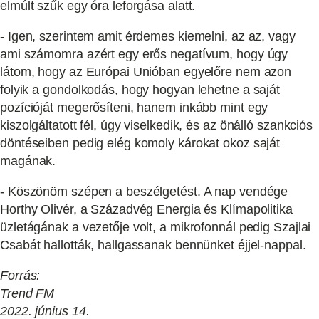
elmúlt szűk egy óra leforgása alatt.
- Igen, szerintem amit érdemes kiemelni, az az, vagy
ami számomra azért egy erős negatívum, hogy úgy
látom, hogy az Európai Unióban egyelőre nem azon
folyik a gondolkodás, hogy hogyan lehetne a saját
pozícióját megerősíteni, hanem inkább mint egy
kiszolgáltatott fél, úgy viselkedik, és az önálló szankciós
döntéseiben pedig elég komoly károkat okoz saját
magának.
- Köszönöm szépen a beszélgetést. A nap vendége
Horthy Olivér, a Századvég Energia és Klímapolitika
üzletágának a vezetője volt, a mikrofonnál pedig Szajlai
Csabát hallották, hallgassanak bennünket éjjel-nappal.
Forrás:
Trend FM
2022. június 14.