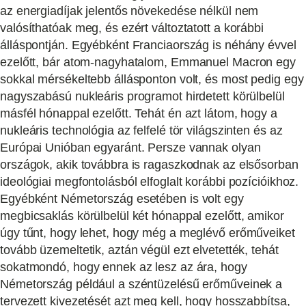
az energiadíjak jelentős növekedése nélkül nem
valósíthatóak meg, és ezért változtatott a korábbi
álláspontján. Egyébként Franciaország is néhány évvel
ezelőtt, bár atom-nagyhatalom, Emmanuel Macron egy
sokkal mérsékeltebb állásponton volt, és most pedig egy
nagyszabású nukleáris programot hirdetett körülbelül
másfél hónappal ezelőtt. Tehát én azt látom, hogy a
nukleáris technológia az felfelé tör világszinten és az
Európai Unióban egyaránt. Persze vannak olyan
országok, akik továbbra is ragaszkodnak az elsősorban
ideológiai megfontolásból elfoglalt korábbi pozícióikhoz.
Egyébként Németország esetében is volt egy
megbicsaklás körülbelül két hónappal ezelőtt, amikor
úgy tűnt, hogy lehet, hogy még a meglévő erőműveiket
tovább üzemeltetik, aztán végül ezt elvetették, tehát
sokatmondó, hogy ennek az lesz az ára, hogy
Németország például a széntüzelésű erőműveinek a
tervezett kivezetését azt meg kell, hogy hosszabbítsa,