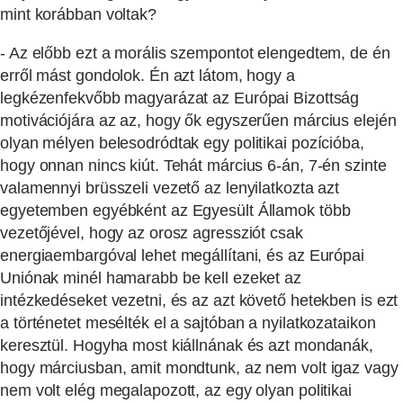
mint korábban voltak?
- Az előbb ezt a morális szempontot elengedtem, de én
erről mást gondolok. Én azt látom, hogy a
legkézenfekvőbb magyarázat az Európai Bizottság
motivációjára az az, hogy ők egyszerűen március elején
olyan mélyen belesodródtak egy politikai pozícióba,
hogy onnan nincs kiút. Tehát március 6-án, 7-én szinte
valamennyi brüsszeli vezető az lenyilatkozta azt
egyetemben egyébként az Egyesült Államok több
vezetőjével, hogy az orosz agressziót csak
energiaembargóval lehet megállítani, és az Európai
Uniónak minél hamarabb be kell ezeket az
intézkedéseket vezetni, és az azt követő hetekben is ezt
a történetet mesélték el a sajtóban a nyilatkozataikon
keresztül. Hogyha most kiállnának és azt mondanák,
hogy márciusban, amit mondtunk, az nem volt igaz vagy
nem volt elég megalapozott, az egy olyan politikai