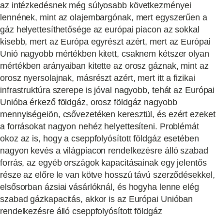
az intézkedésnek még súlyosabb következményei
lennének, mint az olajembargónak, mert egyszerűen a
gáz helyettesíthetősége az európai piacon az sokkal
kisebb, mert az Európa egyrészt azért, mert az Európai
Unió nagyobb mértékben kitett, csaknem kétszer olyan
mértékben arányaiban kitette az orosz gáznak, mint az
orosz nyersolajnak, másrészt azért, mert itt a fizikai
infrastruktúra szerepe is jóval nagyobb, tehát az Európai
Unióba érkező földgáz, orosz földgáz nagyobb
mennyiségeiön, csővezetéken keresztül, és ezért ezeket
a forrásokat nagyon nehéz helyettesíteni. Problémát
okoz az is, hogy a cseppfolyósított földgáz esetében
nagyon kevés a világpiacon rendelkezésre álló szabad
forrás, az egyéb országok kapacitásainak egy jelentős
része az előre le van kötve hosszú távú szerződésekkel,
elsősorban ázsiai vásárlóknál, és hogyha lenne elég
szabad gázkapacitás, akkor is az Európai Unióban
rendelkezésre álló cseppfolyósított földgáz