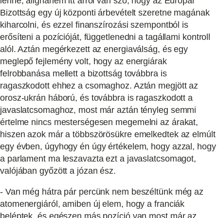
lenne, alighanem itt arról van szó, hogy az Európai
Bizottság egy új központi árbevételt szeretne magának
kiharcolni, és ezzel finanszírozási szempontból is
erősíteni a pozícióját, függetlenedni a tagállami kontroll
alól. Aztán megérkezett az energiaválság, és egy
meglepő fejlemény volt, hogy az energiárak
felrobbanása mellett a bizottság továbbra is
ragaszkodott ehhez a csomaghoz. Aztán megjött az
orosz-ukrán háború, és továbbra is ragaszkodott a
javaslatcsomaghoz, most már aztán tényleg semmi
értelme nincs mesterségesen megemelni az árakat,
hiszen azok már a többszörösükre emelkedtek az elmúlt
egy évben, úgyhogy én úgy értékelem, hogy azzal, hogy
a parlament ma leszavazta ezt a javaslatcsomagot,
valójában győzött a józan ész.
- Van még hátra pár percünk nem beszéltünk még az
atomenergiáról, amiben új elem, hogy a franciák
beléptek, és egészen más pozíció van most már az