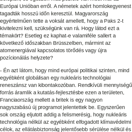
Európai Unióban erről. A németek azért homlokegyenest
tagadták hosszú időn keresztül. Magyarország
egyértelműen tette a voksát amellett, hogy a Paks 2-t
kivitelezni kell, szükségünk van rá. Hogy látod ezt a
témakört? Esetleg ez kaphat-e valamiféle sallert a
következő időszakban Brüsszelben, mármint az
atomenergiával kapcsolatos törődés vagy újra
pozícionálás helyzete?
- Én azt látom, hogy mind európai politikai szinten, mind
egyébként globálisan egy nukleáris technológiai
reneszánsz van kibontakozóban. Rendkívüli mennyiségű
forrás áramlik a kutatás-fejlesztésbe ezen a területen,
Franciaország mellett a britek is egy nagyon
nagyszabású új programot jelentettek be. Egyszerűen
sok ország eljutott addig a felismerésig, hogy nukleáris
technológia nélkül az egyébként elfogadott klímavédelmi
célok, az ellátásbiztonság jelentősebb sérülése nélkül és