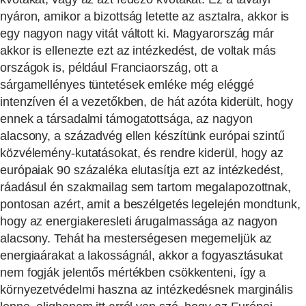
nyáron, amikor a bizottság letette az asztalra, akkor is
egy nagyon nagy vitát váltott ki. Magyarország már
akkor is ellenezte ezt az intézkedést, de voltak más
országok is, például Franciaország, ott a
sárgamellényes tüntetések emléke még eléggé
intenzíven él a vezetőkben, de hát azóta kiderült, hogy
ennek a társadalmi támogatottsága, az nagyon
alacsony, a századvég ellen készítünk európai szintű
közvélemény-kutatásokat, és rendre kiderül, hogy az
európaiak 90 százaléka elutasítja ezt az intézkedést,
ráadásul én szakmailag sem tartom megalapozottnak,
pontosan azért, amit a beszélgetés legelején mondtunk,
hogy az energiakeresleti árugalmassága az nagyon
alacsony. Tehát ha mesterségesen megemeljük az
energiaárakat a lakosságnál, akkor a fogyasztásukat
nem fogják jelentős mértékben csökkenteni, így a
környezetvédelmi haszna az intézkedésnek marginális