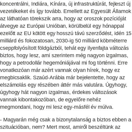
koncentrálni, Indiára, Kínára, új infrastruktúrát, fejleszt új
vezetékeket és így tovább. Emellett az Egyesült Államok
az láthatóan törekszik arra, hogy az oroszok pozícióját
átvegye az Európai Unióban, körülbelül egy hónappal
ezelőtt az EU kötött egy hosszú távú szerződést, idén 15
milliárd és fokozatosan, 2030-ig 50 milliárd köbméterre
cseppfolyósított földgázból, tehát egy ilyenfajta változás
biztos, hogy lesz, ami szerintem még nagyon izgalmas,
hogy a petrodollár hegemóniájával mi fog történni. Erre
vonatkozóan már azért vannak olyan hírek, hogy ez
megbicsaklik. Szaúd-Arábia már bejelentette, hogy az
elszámolás egy részében áttér más valutára. Úgyhogy,
úgyhogy hát nagyon izgalmas, érdekes változások
vannak kibontakozóban, de egyelőre nehéz
megmondani, hogy mi lesz egy-másfél év múlva.
- Magyarán még csak a bizonytalanság a biztos ebben a
szituációban, nem? Mert most, amiről beszéltünk az