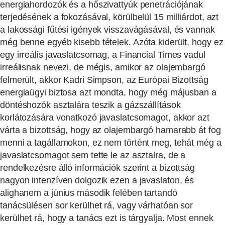
energiahordozók és a hőszivattyúk penetrációjának
terjedésének a fokozásával, körülbelül 15 milliárdot, azt
a lakossági fűtési igények visszavágásával, és vannak
még benne egyéb kisebb tételek. Azóta kiderült, hogy ez
egy irreális javaslatcsomag, a Financial Times vadul
irreálisnak nevezi, de mégis, amikor az olajembargó
felmerült, akkor Kadri Simpson, az Európai Bizottság
energiaügyi biztosa azt mondta, hogy még májusban a
döntéshozók asztalára teszik a gázszállítások
korlátozására vonatkozó javaslatcsomagot, akkor azt
várta a bizottság, hogy az olajembargó hamarabb át fog
menni a tagállamokon, ez nem történt meg, tehát még a
javaslatcsomagot sem tette le az asztalra, de a
rendelkezésre álló információk szerint a bizottság
nagyon intenzíven dolgozik ezen a javaslaton, és
alighanem a június második felében tartandó
tanácsülésen sor kerülhet rá, vagy várhatóan sor
kerülhet rá, hogy a tanács ezt is tárgyalja. Most ennek