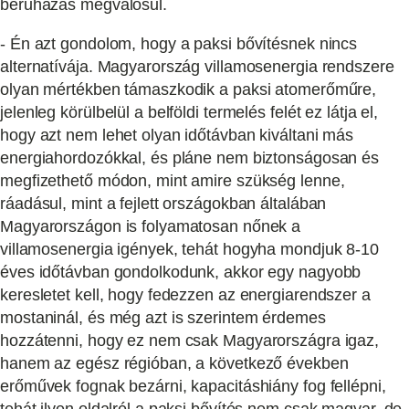
beruházás megvalósul.
- Én azt gondolom, hogy a paksi bővítésnek nincs
alternatívája. Magyarország villamosenergia rendszere
olyan mértékben támaszkodik a paksi atomerőműre,
jelenleg körülbelül a belföldi termelés felét ez látja el,
hogy azt nem lehet olyan időtávban kiváltani más
energiahordozókkal, és pláne nem biztonságosan és
megfizethető módon, mint amire szükség lenne,
ráadásul, mint a fejlett országokban általában
Magyarországon is folyamatosan nőnek a
villamosenergia igények, tehát hogyha mondjuk 8-10
éves időtávban gondolkodunk, akkor egy nagyobb
keresletet kell, hogy fedezzen az energiarendszer a
mostaninál, és még azt is szerintem érdemes
hozzátenni, hogy ez nem csak Magyarországra igaz,
hanem az egész régióban, a következő években
erőművek fognak bezárni, kapacitáshiány fog fellépni,