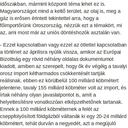
időszakban, mármint központi téma lehet ez is.
Magyarországot mind a kettő terület, az olaj is, meg a
gáz is erősen érintett tekintettel arra, hogy a
főimportőrünk Oroszország, nézzük ezt a témakört, mi
az, ami most már az uniós döntéshozók asztalán van.
- Ezzel kapcsolatban vagy ezzel az ötlettel kapcsolatban
a történet az áprilisra nyúlik vissza, amikor az Európai
Bizottság egy rövid néhány oldalas dokumentumot
kiadott, amiben az szerepelt, hogy ők év végéig a tavalyi
orosz import kétharmados csökkentését tartják
reálisnak, ebben ez körülbelül 100 milliárd köbmétert
jelentene, tavaly 155 milliárd köbméter volt az import, és
írtak néhány olyan javaslatpontot is, amit a
helyettesítésre vonatkozóan elképzelhetőnek tartanak.
Ennek a 100 milliárd köbméternek a felét az
cseppfolyósított földgázból váltanák ki egy 20-24 milliárd
köbmétert, tehát durván a negyedét, azt a megújuló