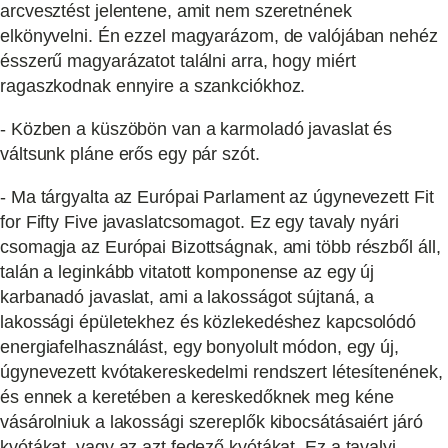
arcvesztést jelentene, amit nem szeretnének
elkönyvelni. Én ezzel magyarázom, de valójában nehéz
ésszerű magyarázatot találni arra, hogy miért
ragaszkodnak ennyire a szankciókhoz.
- Közben a küszöbön van a karmoladó javaslat és
váltsunk pláne erős egy pár szót.
- Ma tárgyalta az Európai Parlament az úgynevezett Fit
for Fifty Five javaslatcsomagot. Ez egy tavaly nyári
csomagja az Európai Bizottságnak, ami több részből áll,
talán a leginkább vitatott komponense az egy új
karbanadó javaslat, ami a lakosságot sújtaná, a
lakossági épületekhez és közlekedéshez kapcsolódó
energiafelhasználást, egy bonyolult módon, egy új,
úgynevezett kvótakereskedelmi rendszert létesítenének,
és ennek a keretében a kereskedőknek meg kéne
vásárolniuk a lakossági szereplők kibocsátásaiért járó
kvótákat, vagy az azt fedező kvótákat. Ez a tavalyi