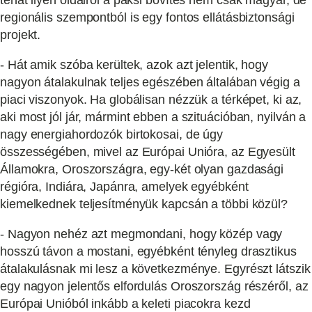
tehát ilyen oldalról a paksi bővítés nem csak magyar, de
regionális szempontból is egy fontos ellátásbiztonsági
projekt.
- Hát amik szóba kerültek, azok azt jelentik, hogy
nagyon átalakulnak teljes egészében általában végig a
piaci viszonyok. Ha globálisan nézzük a térképet, ki az,
aki most jól jár, mármint ebben a szituációban, nyilván a
nagy energiahordozók birtokosai, de úgy
összességében, mivel az Európai Unióra, az Egyesült
Államokra, Oroszországra, egy-két olyan gazdasági
régióra, Indiára, Japánra, amelyek egyébként
kiemelkednek teljesítményük kapcsán a többi közül?
- Nagyon nehéz azt megmondani, hogy közép vagy
hosszú távon a mostani, egyébként tényleg drasztikus
átalakulásnak mi lesz a következménye. Egyrészt látszik
egy nagyon jelentős elfordulás Oroszország részéről, az
Európai Unióból inkább a keleti piacokra kezd