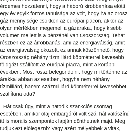
érdemes hozzátenni, hogy a háború kirobbanása előtti
egy év egyik fontos tanulsága az volt, hogy ha az orosz
gáz mennyisége csökken az európai piacon, akkor az
olyan mértékben megemeli a gázárakat, hogy kisebb
volumen mellett is a pénzénél van Oroszország. Tehát
részben ez az árrobbanás, ami az energiaválság, amit
az energiaválság okozott, ez annak köszönhető, hogy
Oroszország néhány tízmilliárd köbméterrel kevesebb
földgázt szállított az európai piacra, mint a korábbi
években. Most rossz belegondolni, hogy mi történne az
árakkal abban az esetben, hogyha nem néhány
tízmilliárd, hanem százmilliárd köbméterrel kevesebbet
szállítana oda?
- Hát csak úgy, mint a hatodik szankciós csomag
esetében, amikor olaj embargóról volt szó, hát valószínű
itt is morális szempontok lapján dönthetnek majd. Meg
tudjuk ezt előlegezni? Vagy azért mélyebbek a viták,