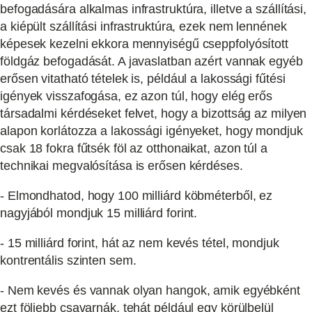
befogadására alkalmas infrastruktúra, illetve a szállítási,
a kiépült szállítási infrastruktúra, ezek nem lennének
képesek kezelni ekkora mennyiségű cseppfolyósított
földgáz befogadását. A javaslatban azért vannak egyéb
erősen vitatható tételek is, például a lakossági fűtési
igények visszafogása, ez azon túl, hogy elég erős
társadalmi kérdéseket felvet, hogy a bizottság az milyen
alapon korlátozza a lakossági igényeket, hogy mondjuk
csak 18 fokra fűtsék föl az otthonaikat, azon túl a
technikai megvalósítása is erősen kérdéses.
- Elmondhatod, hogy 100 milliárd köbméterből, ez
nagyjából mondjuk 15 milliárd forint.
- 15 milliárd forint, hát az nem kevés tétel, mondjuk
kontrentális szinten sem.
- Nem kevés és vannak olyan hangok, amik egyébként
ezt följebb csavarnák, tehát például egy körülbelül