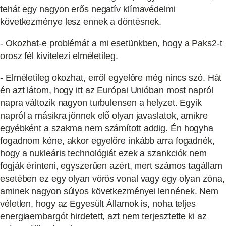
tehát egy nagyon erős negatív klímavédelmi
következménye lesz ennek a döntésnek.
- Okozhat-e problémát a mi esetünkben, hogy a Paks2-t
orosz fél kivitelezi elméletileg.
- Elméletileg okozhat, erről egyelőre még nincs szó. Hát
én azt látom, hogy itt az Európai Unióban most napról
napra változik nagyon turbulensen a helyzet. Egyik
napról a másikra jönnek elő olyan javaslatok, amikre
egyébként a szakma nem számított addig. Én hogyha
fogadnom kéne, akkor egyelőre inkább arra fogadnék,
hogy a nukleáris technológiát ezek a szankciók nem
fogják érinteni, egyszerűen azért, mert számos tagállam
esetében ez egy olyan vörös vonal vagy egy olyan zóna,
aminek nagyon súlyos következményei lennének. Nem
véletlen, hogy az Egyesült Államok is, noha teljes
energiaembargót hirdetett, azt nem terjesztette ki az