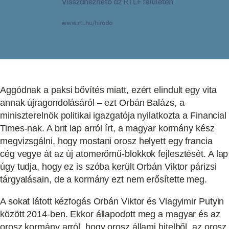
Aggódnak a paksi bővítés miatt, ezért elindult egy vita
annak újragondolásáról – ezt Orbán Balázs, a
miniszterelnök politikai igazgatója nyilatkozta a Financial
Times-nak. A brit lap arról írt, a magyar kormány kész
megvizsgálni, hogy mostani orosz helyett egy francia
cég vegye át az új atomerőmű-blokkok fejlesztését. A lap
úgy tudja, hogy ez is szóba került Orbán Viktor párizsi
tárgyalásain, de a kormány ezt nem erősítette meg.
A sokat látott kézfogás Orbán Viktor és Vlagyimir Putyin
között 2014-ben. Ekkor állapodott meg a magyar és az
orosz kormány arról, hogy orosz állami hitelből, az orosz