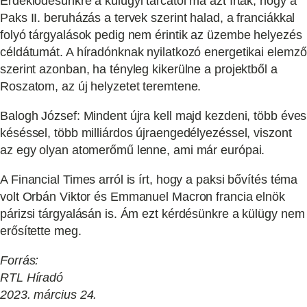
Érdeklődésünkre a külügyi tárcától ma azt írták, hogy a
Paks II. beruházás a tervek szerint halad, a franciákkal
folyó tárgyalások pedig nem érintik az üzembe helyezés
céldátumát. A híradónknak nyilatkozó energetikai elemző
szerint azonban, ha tényleg kikerülne a projektből a
Roszatom, az új helyzetet teremtene.
Balogh József: Mindent újra kell majd kezdeni, több éves
késéssel, több milliárdos újraengedélyezéssel, viszont
az egy olyan atomerőmű lenne, ami már európai.
A Financial Times arról is írt, hogy a paksi bővítés téma
volt Orbán Viktor és Emmanuel Macron francia elnök
párizsi tárgyalásán is. Ám ezt kérdésünkre a külügy nem
erősítette meg.
Forrás:
RTL Híradó
2023. március 24.