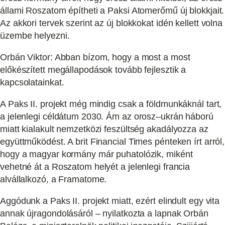
állami Roszatom építheti a Paksi Atomerőmű új blokkjait.
Az akkori tervek szerint az új blokkokat idén kellett volna
üzembe helyezni.
Orbán Viktor: Abban bízom, hogy a most a most
előkészített megállapodások tovább fejlesztik a
kapcsolatainkat.
A Paks II. projekt még mindig csak a földmunkáknál tart,
a jelenlegi céldátum 2030. Ám az orosz–ukrán háború
miatt kialakult nemzetközi feszültség akadályozza az
együttműködést. A brit Financial Times pénteken írt arról,
hogy a magyar kormány már puhatolózik, miként
vehetné át a Roszatom helyét a jelenlegi francia
alvállalkozó, a Framatome.
Aggódunk a Paks II. projekt miatt, ezért elindult egy vita
annak újragondolásáról – nyilatkozta a lapnak Orbán