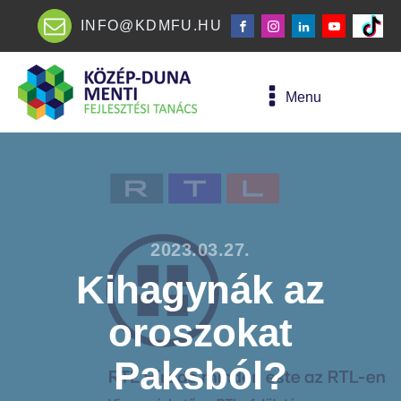
INFO@KDMFU.HU
Menu
2023.03.27.
Kihagynák az
oroszokat
Paksból?