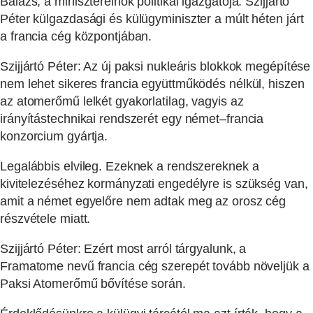
Balázs, a miniszterelnök politikai igazgatója. Szijjártó
Péter külgazdasági és külügyminiszter a múlt héten járt
a francia cég központjában.
Szijjártó Péter: Az új paksi nukleáris blokkok megépítése
nem lehet sikeres francia együttműködés nélkül, hiszen
az atomerőmű lelkét gyakorlatilag, vagyis az
irányítástechnikai rendszerét egy német–francia
konzorcium gyártja.
Legalábbis elvileg. Ezeknek a rendszereknek a
kivitelezéséhez kormányzati engedélyre is szükség van,
amit a német egyelőre nem adtak meg az orosz cég
részvétele miatt.
Szijjártó Péter: Ezért most arról tárgyalunk, a
Framatome nevű francia cég szerepét tovább növeljük a
Paksi Atomerőmű bővítése során.