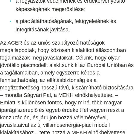
a fogyasztók védelmének és érdekérvényesítő
képességének megerősítése;
a piac átláthatóságának, felügyeletének és
integritásának javítása.
Az ACER és az uniós szabályozó hatóságok
megállapodtak, hogy közösen kialakított álláspontban
fogalmazzák meg javaslataikat. Célunk, hogy olyan
jövőtálló piacmodellt alakítsunk ki az Európai Unióban és
a tagállamaiban, amely egyszerre képes a
fenntarthatóság, az ellátásbiztonság és a
megfizethetőség hosszú távú, kiszámítható biztosítására
– mondta Ságvári Pál, a MEKH elnökhelyettese. –
Emiatt is különösen fontos, hogy minél több magyar
iparági szereplő és egyéb érdekelt fél vegyen részt a
konzultáción, és járuljon hozzá véleményével,
javaslataival az új villamosenergia-piaci modell
kialakításához – tette hozzá a MEKH elnökhelyettese.