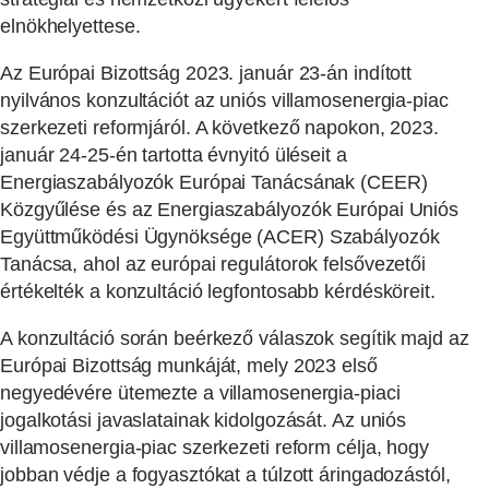
elnökhelyettese.
Az Európai Bizottság 2023. január 23-án indított
nyilvános konzultációt az uniós villamosenergia-piac
szerkezeti reformjáról. A következő napokon, 2023.
január 24-25-én tartotta évnyitó üléseit a
Energiaszabályozók Európai Tanácsának (CEER)
Közgyűlése és az Energiaszabályozók Európai Uniós
Együttműködési Ügynöksége (ACER) Szabályozók
Tanácsa, ahol az európai regulátorok felsővezetői
értékelték a konzultáció legfontosabb kérdésköreit.
A konzultáció során beérkező válaszok segítik majd az
Európai Bizottság munkáját, mely 2023 első
negyedévére ütemezte a villamosenergia-piaci
jogalkotási javaslatainak kidolgozását. Az uniós
villamosenergia-piac szerkezeti reform célja, hogy
jobban védje a fogyasztókat a túlzott áringadozástól,