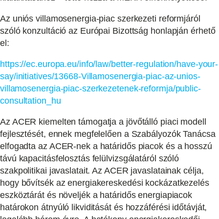
Az uniós villamosenergia-piac szerkezeti reformjáról
szóló konzultáció az Európai Bizottság honlapján érhető
el:
https://ec.europa.eu/info/law/better-regulation/have-your-
say/initiatives/13668-Villamosenergia-piac-az-unios-
villamosenergia-piac-szerkezetenek-reformja/public-
consultation_hu
Az ACER kiemelten támogatja a jövőtálló piaci modell
fejlesztését, ennek megfelelően a Szabályozók Tanácsa
elfogadta az ACER-nek a határidős piacok és a hosszú
távú kapacitásfelosztás felülvizsgálatáról szóló
szakpolitikai javaslatait. Az ACER javaslatainak célja,
hogy bővítsék az energiakereskedési kockázatkezelés
eszköztárát és növeljék a határidős energiapiacok
határokon átnyúló likviditását és hozzáférési időtávját,