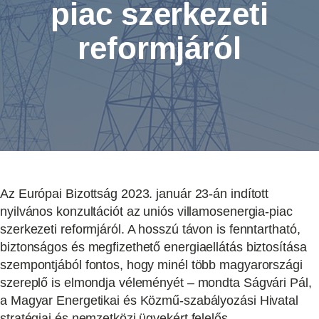
piac szerkezeti
reformjáról
Az Európai Bizottság 2023. január 23-án indított
nyilvános konzultációt az uniós villamosenergia-piac
szerkezeti reformjáról. A hosszú távon is fenntartható,
biztonságos és megfizethető energiaellátás biztosítása
szempontjából fontos, hogy minél több magyarországi
szereplő is elmondja véleményét – mondta Ságvári Pál,
a Magyar Energetikai és Közmű-szabályozási Hivatal
stratégiai és nemzetközi ügyekért felelős