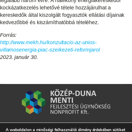
legalább három évre. A hatékony energiakereskedői
kockázatkezelés lehetővé tétele hozzájárulhat a
kereskedők által kiszolgált fogyasztók ellátási díjainak
kedvezőbbé és kiszámíthatóbbá tételéhez.
Forrás:
http://www.mekh.hu/konzultacio-az-unios-
villamosenergia-piac-szerkezeti-reformjarol
2023. január 30.
A weboldalon a minőségi felhasználói élmény érdekében sütiket
7020 Dunaföldvár, Kossuth Lajos u. 2.