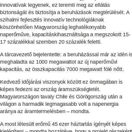
innovatívak legyenek, ez teremti meg az ellátás
biztonságát és biztosítja a beruházások megtérülését. A
szihalmi fejlesztés innovatív technológiáknak
köszönhetően Magyarország leghatékonyabb
naperőműve, kapacitáskihasználtsága a megszokott 15-
17 százalékkal szemben 20 százalék feletti.
A tárcavezető bejelentette: a beruházással már az idén i
meghaladta az 1000 megawattot az új naperőművi
kapacitás, az összkapacitás 7000 megawatt fölé nőtt.
Kedvező időjárási viszonyok között ez önmagában is
képes fedezni az ország áramszükségletét.
Magyarországon tavaly Chile és Görögország után a
világon a harmadik legmagasabb volt a napenergia
aránya az áramtermelésben – mondta.
A most létesült erőmű 45 ezer háztartás igényét képes
kielégíteni – mondta hozzátéve, hogy a projekt részekén