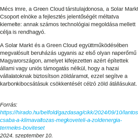
Mécs Imre, a Green Cloud társtulajdonosa, a Solar Mark
Csoport elnöke a fejlesztés jelentőségét méltatva
kiemelte: annak számos technológiai megoldása mellett
célja is rendhagyó.
A Solar Markt és a Green Cloud együttműködésében
megvalósult beruházás ugyanis az első olyan naperőmű
Magyarországon, amelyet kifejezetten azért építettek
állami vagy uniós támogatás nélkül, hogy a hazai
vállalatoknak biztosítson zöldáramot, ezzel segítve a
karbonkibocsátásuk csökkentését célzó zöld átállásukat.
Forrás:
https://hirado.hu/belfold/gazdasag/cikk/2024/09/10/lantos
csaba-a-klimavaltozas-megkoveteli-a-zoldenergia-
termeles-boviteset
2024. szeptember 10.