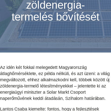
zöldenergia-
termelés bővítését
Az idén két fokkal melegedett Magyarország
átlaghőmérséklete, ez példa nélküli, és azt üzeni: a világ
megváltozott, ehhez alkalmazkodni kell, többek között új
zöldenergia-termelő létesítményekkel – jelentette ki az
energiaügyi miniszter a Solar Markt Csoport
naperőművének keddi átadásán, Szihalom határában.
Lantos Csaba kiemelte: fontos, hogy a fejlesztések