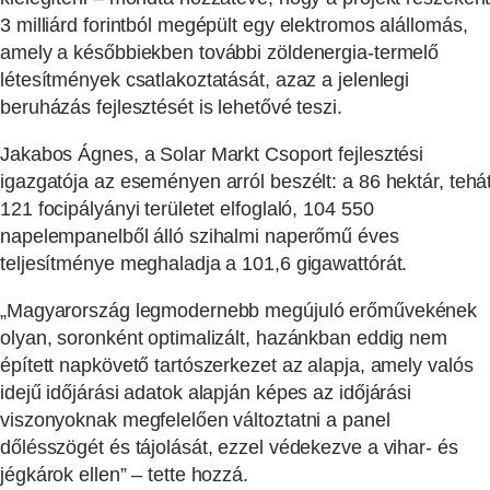
3 milliárd forintból megépült egy elektromos alállomás,
amely a későbbiekben további zöldenergia-termelő
létesítmények csatlakoztatását, azaz a jelenlegi
beruházás fejlesztését is lehetővé teszi.
Jakabos Ágnes, a Solar Markt Csoport fejlesztési
igazgatója az eseményen arról beszélt: a 86 hektár, tehá
121 focipályányi területet elfoglaló, 104 550
napelempanelből álló szihalmi naperőmű éves
teljesítménye meghaladja a 101,6 gigawattórát.
„Magyarország legmodernebb megújuló erőművekének
olyan, soronként optimalizált, hazánkban eddig nem
épített napkövető tartószerkezet az alapja, amely valós
idejű időjárási adatok alapján képes az időjárási
viszonyoknak megfelelően változtatni a panel
dőlésszögét és tájolását, ezzel védekezve a vihar- és
jégkárok ellen” – tette hozzá.