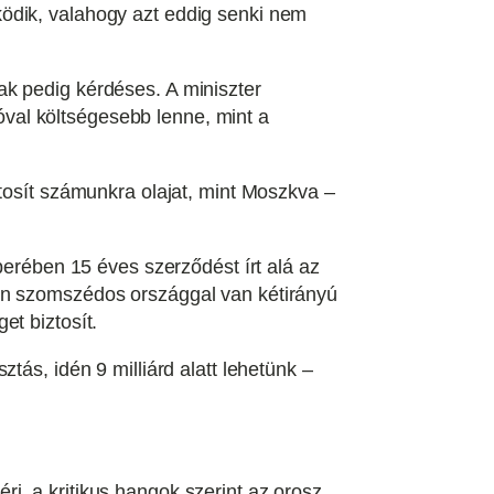
ödik, valahogy azt eddig senki nem
ak pedig kérdéses. A miniszter
jóval költségesebb lenne, mint a
ztosít számunkra olajat, mint Moszkva –
berében 15 éves szerződést írt alá az
den szomszédos országgal van kétirányú
et biztosít.
tás, idén 9 milliárd alatt lehetünk –
i, a kritikus hangok szerint az orosz