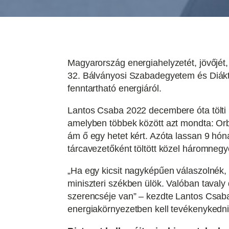
Magyarország energiahelyzetét, jövőjét, 
32. Bálványosi Szabadegyetem és Diáktáb
fenntartható energiáról.
Lantos Csaba 2022 decembere óta tölti b
amelyben többek között azt mondta: Orbá
ám ő egy hetet kért. Azóta lassan 9 hón
tárcavezetőként töltött közel háromnegy
„Ha egy kicsit nagyképűen válaszolnék
miniszteri székben ülök. Valóban taval
szerencséje van” – kezdte Lantos Csaba,
energiakörnyezetben kell tevékenykedni