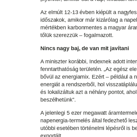
Az elmúlt 12-13 évben kiépült a nagyfe
időszakok, amikor már kizárólag a nape
mértékben karbonmentes a magyar árame
tőlük szerezzük – fogalmazott.
Nincs nagy baj, de van mit javítani
A miniszter korábbi, Indexnek adott inte
fenntarthatóság területén. „Az egész ele
bővül az energiamix. Ezért – például a 
energiát a rendszerből, hol visszatáplálu
és lokalizáltuk azt a néhány pontot, ah
beszélhetünk”.
A jelenlegi 5 ezer megawatt áramterme
napenergia-termelés által fedezhető lesz
utóbbi esetében történelmi lépésről is
exportált.