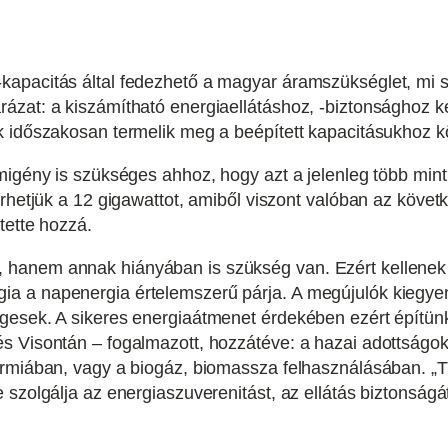
apacitás által fedezhető a magyar áramszükséglet, mi s
ázat: a kiszámítható energiaellátáshoz, -biztonsághoz k
k időszakosan termelik meg a beépített kapacitásukhoz k
migény is szükséges ahhoz, hogy azt a jelenleg több mint 
érhetjük a 12 gigawattot, amiből viszont valóban az köve
tette hozzá.
hanem annak hiányában is szükség van. Ezért kellenek 
a a napenergia értelemszerű párja. A megújulók kiegyen
gesek. A sikeres energiaátmenet érdekében ezért építünk
és Visontán – fogalmazott, hozzátéve: a hazai adottság
ermiában, vagy a biogáz, biomassza felhasználásában. „T
 szolgálja az energiaszuverenitást, az ellátás biztonságá