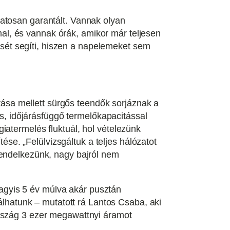
atosan garantált. Vannak olyan
l, és vannak órák, amikor már teljesen
ét segíti, hiszen a napelemeket sem
ítása mellett sürgős teendők sorjáznak a
os, időjárásfüggő termelőkapacitással
iatermelés fluktuál, hol vételezünk
tése. „Felülvizsgáltuk a teljes hálózatot
rendelkezünk, nagy bajról nem
agyis 5 év múlva akár pusztán
tálhatunk – mutatott rá Lantos Csaba, aki
ország 3 ezer megawattnyi áramot