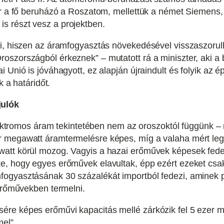
bár a fő beruházó a Roszatom, mellettük a német Siemens,
s részt vesz a projektben.
i, hiszen az áramfogyasztás növekedésével visszaszorulh
szországból érkeznek” – mutatott rá a miniszter, aki a 
 Unió is jóváhagyott, ez alapján újraindult és folyik az 
k a határidőt.
julók
elektromos áram tekintetében nem az oroszoktól függünk – m
 megawatt áramtermelésre képes, míg a valaha mért legn
watt körül mozog. Vagyis a hazai erőművek képesek fed
e, hogy egyes erőművek elavultak, épp ezért ezeket csa
ogyasztásának 30 százalékát importból fedezi, aminek p
 erőművekben termelni.
ére képes erőművi kapacitás mellé zárkózik fel 5 ezer 
mel”.