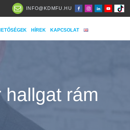
INFO@KDMFU.HU
HETŐSÉGEK
HÍREK
KAPCSOLAT
 hallgat rám