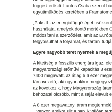
függést erősíti. Lantos Csaba szerint 
együttműködés keretében a Framatome i
„Paks II. az energiafüggőséget csökkent
használata, amelyek döntő mértékben Oro
módosítani a szerződést, amit az Európai
felgyorsulhat a folyamat, és tartani tudjá
Egyre nagyobb teret nyernek a megú
A kitettség a fosszilis energiára igaz, 
magyarországi erőművi kapacitás 8 ezer
7400 megawatt, az átlag 5-6 ezer mega
tárcavezető, aki ugyanakkor megjegyezt
az következik, hogy Magyarország áramf
behozatal olcsóbb, mint a saját elavult
A 8 ezer megawattnyi áram megtermelés
„ilyenkor, amikor süt a nap, kiválóan ter