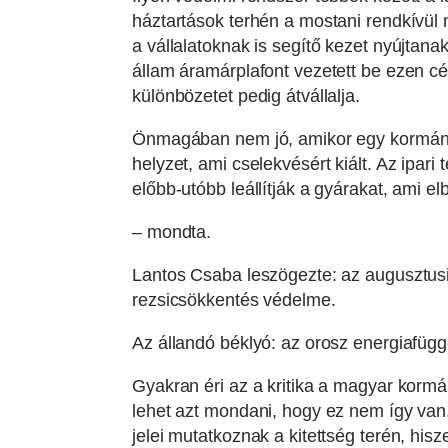
háztartások terhén a mostani rendkívül 
a vállalatoknak is segítő kezet nyújtan
állam áramárplafont vezetett be ezen cég
különbözetet pedig átvállalja.
Önmagában nem jó, amikor egy kormány n
helyzet, ami cselekvésért kiált. Az ipa
előbb-utóbb leállítják a gyárakat, ami e
– mondta.
Lantos Csaba leszögezte: az augusztusi f
rezsicsökkentés védelme.
Az állandó béklyó: az orosz energiafüg
Gyakran éri az a kritika a magyar kormá
lehet azt mondani, hogy ez nem így van,
jelei mutatkoznak a kitettség terén, his