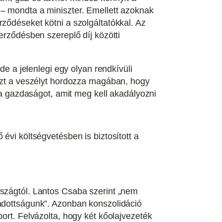
 – mondta a miniszter. Emellett azoknak
ződéseket kötni a szolgáltatókkal. Az
erződésben szereplő díj közötti
 a jelenlegi egy olyan rendkívüli
 azt a veszélyt hordozza magában, hogy
é a gazdaságot, amit meg kell akadályozni
évi költségvetésben is biztosított a
rszágtól. Lantos Csaba szerint „nem
 adottságunk”. Azonban konszolidáció
ort. Felvázolta, hogy két kőolajvezeték