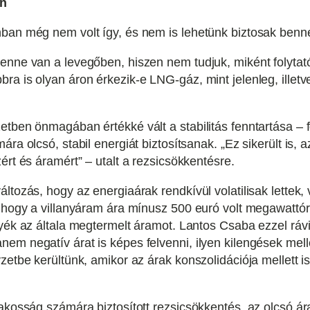
an
ban még nem volt így, és nem is lehetünk biztosak benne, 
benne van a levegőben, hiszen nem tudjuk, miként folyta
a is olyan áron érkezik-e LNG-gáz, mint jelenleg, illetve
tben önmagában értékké vált a stabilitás fenntartása – fo
ára olcsó, stabil energiát biztosítsanak. „Ez sikerült is
ért és áramért” – utalt a rezsicsökkentésre.
tozás, hogy az energiaárak rendkívül volatilisak lettek, v
, hogy a villanyáram ára mínusz 500 euró volt megawattórá
gyék az általa megtermelt áramot. Lantos Csaba ezzel ráv
em negatív árat is képes felvenni, ilyen kilengések mel
yzetbe kerültünk, amikor az árak konszolidációja mellett 
lakosság számára biztosított rezsicsökkentés, az olcsó á