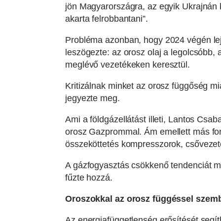
jön Magyarországra, az egyik Ukrajnán 
akarta felrobbantani”.
Probléma azonban, hogy 2024 végén lejá
leszögezte: az orosz olaj a legolcsóbb, a
meglévő vezetékeken keresztül.
Kritizálnak minket az orosz függőség mi
jegyezte meg.
Ami a földgázellátást illeti, Lantos Csa
orosz Gazprommal. Ám emellett más forr
összeköttetés kompresszorok, csővezeték
A gázfogyasztás csökkenő tendenciát muta
fűzte hozzá.
Oroszokkal az orosz függéssel szem
Az energiafüggetlenség erősítését segít