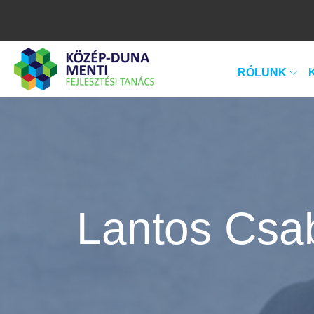
RÓLUNK
Lantos Csab