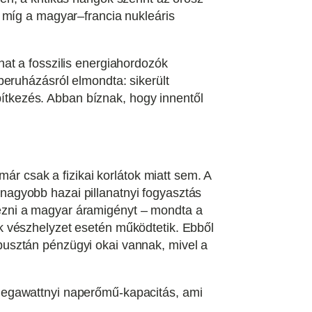
 míg a magyar–francia nukleáris
at a fosszilis energiahordozók
beruházásról elmondta: sikerült
építkezés. Abban bíznak, hogy innentől
ár csak a fizikai korlátok miatt sem. A
agyobb hazai pillanatnyi fogyasztás
ezni a magyar áramigényt – mondta a
k vészhelyzet esetén működtetik. Ebből
usztán pénzügyi okai vannak, mivel a
megawattnyi naperőmű-kapacitás, ami