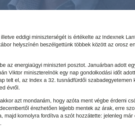
illetve eddigi miniszterségét is értékelte az Indexnek La
or helyszínén beszélgettünk többek között az orosz energ
e az energiaügyi miniszteri posztot. Januárban adott eg
n Viktor miniszterelnök egy nap gondolkodási időt adott n
ap telt el, az Index a 32. tusnádfürdői szabadegyetemen k
ed évről.
, akkor azt mondanám, hogy azóta ment végbe érdemi cs
y decembertől érezhetően lejjebb mentek az árak, erre s
 majd komolyra fordítva a szót hozzátette: jelenleg már
.