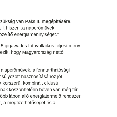
zükség van Paks II. megépítésére.
ell, hiszen „a naperőművek
özelítő energiamennyiséget.”
5 gigawattos fotovoltaikus teljesítmény
tkezik, hogy Magyarország nettó
alaperőművek, a fenntarthatósági
súlyozott hasznosításához jól
 korszerű, kombinált ciklusú
oknak köszönhetően bőven van még tér
öbb lábon álló energiatermelő rendszer
t, a megfizethetőséget és a