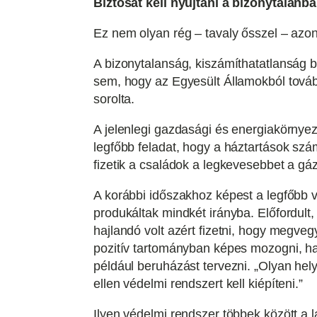
Biztosat kell nyújtani a bizonytalanb
Ez nem olyan rég – tavaly ősszel – azon
A bizonytalanság, kiszámíthatatlanság 
sem, hogy az Egyesült Államokból továbbr
sorolta.
A jelenlegi gazdasági és energiakörnyeze
legfőbb feladat, hogy a háztartások szám
fizetik a családok a legkevesebbet a gáz
A korábbi időszakhoz képest a legfőbb vál
produkáltak mindkét irányba. Előfordult
hajlandó volt azért fizetni, hogy megve
pozitív tartományban képes mozogni, han
például beruházást tervezni. „Olyan hel
ellen védelmi rendszert kell kiépíteni.”
Ilyen védelmi rendszer többek között a 