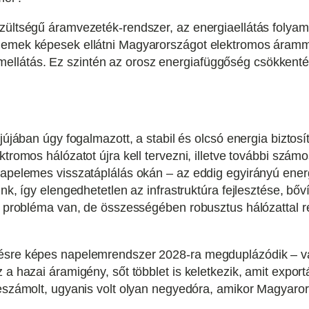
szültségű áramvezeték-rendszer, az energiaellátás folyam
lemek képesek ellátni Magyarországot elektromos áramma
llátás. Ez szintén az orosz energiafüggőség csökkentés
rjújában úgy fogalmazott, a stabil és olcsó energia biztos
ktromos hálózatot újra kell tervezni, illetve további szám
napelemes visszatáplálás okán – az eddig egyirányú energ
nk, így elengedhetetlen az infrastruktúra fejlesztése, bőví
ol probléma van, de összességében robusztus hálózattal 
lésre képes napelemrendszer 2028-ra megduplázódik – v
 a hazai áramigény, sőt többlet is keletkezik, amit expor
 beszámolt, ugyanis volt olyan negyedóra, amikor Magyar