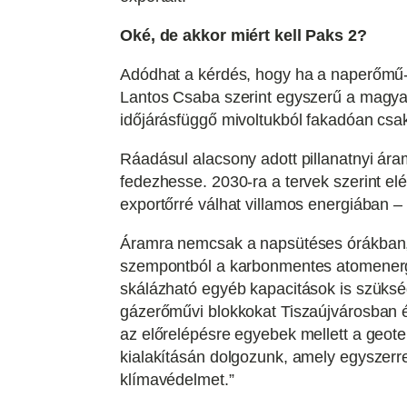
Oké, de akkor miért kell Paks 2?
Adódhat a kérdés, hogy ha a naperőmű-k
Lantos Csaba szerint egyszerű a magyar
időjárásfüggő mivoltukból fakadóan csa
Ráadásul alacsony adott pillanatnyi ára
fedezhesse. 2030-ra a tervek szerint el
exportőrré válhat villamos energiában – 
Áramra nemcsak a napsütéses órákban, 
szempontból a karbonmentes atomenergi
skálázható egyéb kapacitások is szüksé
gázerőművi blokkokat Tiszaújvárosban 
az előrelépésre egyebek mellett a geot
kialakításán dolgozunk, amely egyszerre
klímavédelmet.”