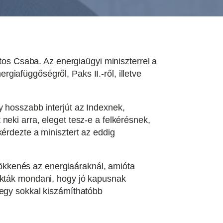
ntos Csaba. Az energiaügyi miniszterrel a
iafüggőségről, Paks II.-ről, illetve
y hosszabb interjút az Indexnek,
eki arra, eleget tesz-e a felkérésnek,
érdezte a minisztert az eddig
ökkenés az energiaáraknál, amióta
zokták mondani, hogy jó kapusnak
 egy sokkal kiszámíthatóbb