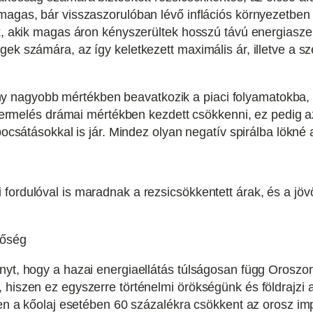
magas, bár visszaszorulóban lévő inflációs környezetben
ak, akik magas áron kényszerültek hosszú távú energiaszer
ek számára, az így keletkezett maximális ár, illetve a sz
agyobb mértékben beavatkozik a piaci folyamatokba, de
ri termelés drámai mértékben kezdett csökkenni, ez pedig
lbocsátásokkal is jár. Mindez olyan negatív spirálba lökn
ordulóval is maradnak a rezsicsökkentett árak, és a jövő 
gőség
nyt, hogy a hazai energiaellátás túlságosan függ Oroszo
 hiszen ez egyszerre történelmi örökségünk és földrajzi
zen a kőolaj esetében 60 százalékra csökkent az orosz imp