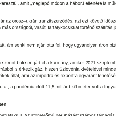
keresztül, amit „meglepő módon a háború ellenére is műk
r az orosz–ukrán tranzitszerződés, azt ezt követő idősz
 más országból, vasúti tartálykocsikkal történő szállítás 
att, ám senki nem ajánlotta fel, hogy ugyanolyan áron bi
ba szerint bölcsen járt el a kormány, amikor 2021 szeptem
ásból is érkezik gáz, hiszen Szlovénia kivételével min
ek által, ami az importra és exportra egyaránt lehetőség
t, a pandémia előtt 11,5 milliárd köbméter volt a fogyasz
ben
heti Paks II. Az atomerőmű-beruházást számos támadás ér