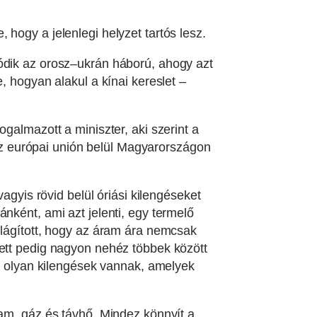
hogy a jelenlegi helyzet tartós lesz.
tódik az orosz–ukrán háború, ahogy azt
, hogyan alakul a kínai kereslet –
galmazott a miniszter, aki szerint a
, az európai unión belül Magyarországon
agyis rövid belül óriási kilengéseket
nként, ami azt jelenti, egy termelő
ilágított, hogy az áram ára nemcsak
lett pedig nagyon nehéz többek között
is olyan kilengések vannak, amelyek
ram, gáz és távhő. Mindez könnyít a