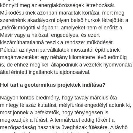
könnyíti meg az energiaközösségek létrehozását.
Működésüknek azonban maradtak korlátai, mert meg
szeretnénk akadályozni olyan belső hurkok létrejöttét a
„mérők mögötti világban”, amelyeket nem ellenőriz a
Mavir vagy a hálózati engedélyes, és ezért
kiszámíthatatlanná teszik a rendszer működését.
Például az ilyen iparvállalatok mostantól építhetnek
magánvezetéket egy néhány kilométerre lévő erőműig
is, de ehhez meg kell állapodniuk a vezeték nyomvonala
által érintett ingatlanok tulajdonosaival.
Hol tart a geotermikus projektek indítása?
Nagyon fontos eredmény, hogy tavaly március óta
mintegy félszáz kutatási, mélyfúrási engedélyt adtunk ki,
most jönnek a befektetők, hogy ténylegesen is
megkezdjék a fúrást. A termálvizet eddig főként a
mezőgazdaság használta üvegházak fűtésére. A távhő