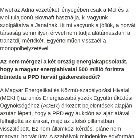
Mivel az Adria vezetéket lényegében csak a Mol és a
Mol-tulajdonú Slovnaft használja, ki vagyunk
szolgáltatva a Janafnak. Itt mi vagyunk a jófiúk, a horvát
társaság semmilyen érvvel nem tudja alátámasztani a
tranzitdíj mértékét. Egyértelműen visszaél a
monopolhelyzetével.
Az nem mérgezi a két ország energiakapcsolatát,
hogy a magyar energiahivatal 500 millió forintra
büntette a PPD horvát gázkereskedőt?
A Magyar Energetikai és Közmű-szabályozási Hivatal
(MEKH) az uniós Energiaszabályozók Együttműködési
Ügynökségéhez (ACER) érkezett bejelentések alapján
azután lépett, hogy a PPD egy aukción az ajánlatával
felhajtotta az árakat, majd az utolsó pillanatban
visszalépett. Ez nem államközi kérdés, pláne nem
magyar–horvát ügy. A szabályok mindenkire egyformán