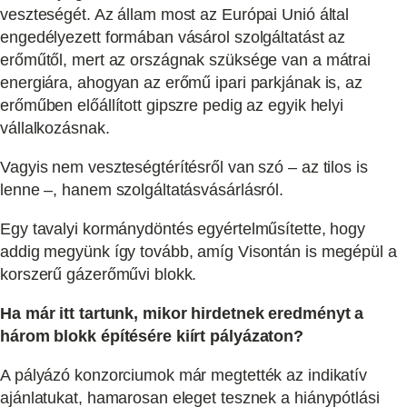
veszteségét. Az állam most az Európai Unió által
engedélyezett formában vásárol szolgáltatást az
erőműtől, mert az országnak szüksége van a mátrai
energiára, ahogyan az erőmű ipari parkjának is, az
erőműben előállított gipszre pedig az egyik helyi
vállalkozásnak.
Vagyis nem veszteségtérítésről van szó – az tilos is
lenne –, hanem szolgáltatásvásárlásról.
Egy tavalyi kormánydöntés egyértelműsítette, hogy
addig megyünk így tovább, amíg Visontán is megépül a
korszerű gázerőművi blokk.
Ha már itt tartunk, mikor hirdetnek eredményt a
három blokk építésére kiírt pályázaton?
A pályázó konzorciumok már megtették az indikatív
ajánlatukat, hamarosan eleget tesznek a hiánypótlási