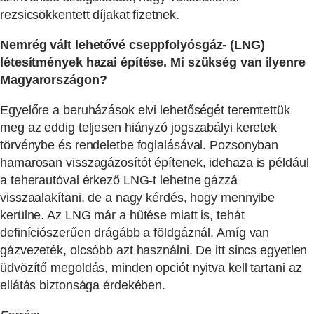
rezsicsökkentett díjakat fizetnek.
Nemrég vált lehetővé cseppfolyósgáz- (LNG)
létesítmények hazai építése. Mi szükség van ilyenre
Magyarországon?
Egyelőre a beruházások elvi lehetőségét teremtettük
meg az eddig teljesen hiányzó jogszabályi keretek
törvénybe és rendeletbe foglalásával. Pozsonyban
hamarosan visszagázosítót építenek, idehaza is például
a teherautóval érkező LNG-t lehetne gázzá
visszaalakítani, de a nagy kérdés, hogy mennyibe
kerülne. Az LNG már a hűtése miatt is, tehát
definíciószerűen drágább a földgáznál. Amíg van
gázvezeték, olcsóbb azt használni. De itt sincs egyetlen
üdvözítő megoldás, minden opciót nyitva kell tartani az
ellátás biztonsága érdekében.