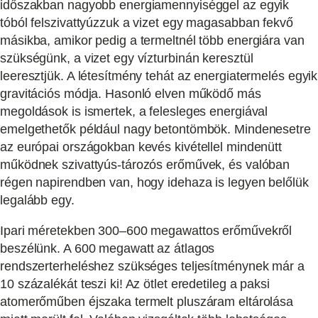
időszakban nagyobb energiamennyiséggel az egyik
tóból felszivattyúzzuk a vizet egy magasabban fekvő
másikba, amikor pedig a termeltnél több energiára van
szükségünk, a vizet egy vízturbinán keresztül
leeresztjük. A létesítmény tehát az energiatermelés egyik
gravitációs módja. Hasonló elven működő más
megoldások is ismertek, a felesleges energiával
emelgethetők például nagy betontömbök. Mindenesetre
az európai országokban kevés kivétellel mindenütt
működnek szivattyús-tározós erőművek, és valóban
régen napirendben van, hogy idehaza is legyen belőlük
legalább egy.
Ipari méretekben 300–600 megawattos erőművekről
beszélünk. A 600 megawatt az átlagos
rendszerterheléshez szükséges teljesítménynek már a
10 százalékát teszi ki! Az ötlet eredetileg a paksi
atomerőműben éjszaka termelt pluszáram eltárolása