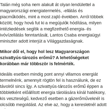
Talán még soha nem alakult át olyan lendülettel a
magyarországi energiatermelés, -ellátás és
piacműködés, mint a most zajló években. Arról többek
között, hogy hová fut ki a megújulók hódítása, milyen
intézkedések segítik a megfizethető energia- és
ivóvízellátás fenntartását, Lantos Csaba energiaügyi
miniszter adott interjút a Világgazdaságnak.
Mikor dől el, hogy hol lesz Magyarországon
szivattyús-tározós erőmű? A lehetőségeket
korábban már többször is felmérték.
Ideális esetben mindig pont annyi villamos energiát
termelnénk, amennyit rögtön fel is használunk, de ez
távolról sincs így. A szivattyús-tározós erőmű éppen a
többletként előállított energia tárolására kínál hatékony,
kis veszteségű, kedvező esetben a gázerőműveknél is
olcsóbb megoldást. Az elve az, hogy a keresletnél adott