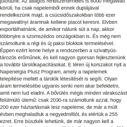
jutottunk. Az átlagos rendszerterhelés is 6000 megawatt
körüli, ha csak napelemből ennek duplájával
rendelkezünk majd, a csúcsidőszakokban több ezer
megawattnyi áramnak kellene piacot keresni. Elvben
exportálhatnánk, de amikor nálunk süt a nap, akkor
többnyire a szomszédos országokban is. És még nem
számoltunk a régi és új paksi blokkok termelésével.
Éppen ezért lenne helye a rendszerben a szivattyús-
tározós erőműnek, és kell nagyon gyorsan fejlesztenünk
a további tárolókapacitásokat. E téren új korszakot nyit a
Napenergia Plusz Program, amely a napelemek
telepítése mellett a tárolók létesítését is segíti. Olyan
áram termelésébe ugyanis senki nem akar befektetni,
amit nem tud eladni. A bővülés mégis minden várakozást
felülmúló ütemű: csak 2030-ra számoltunk azzal, hogy
200 ezer háztartásnak lesz napeleme, de már a múlt
évben meghaladtuk a negyedmilliót, és elértük a 255
ezret. Erre büszkék lehetünk, de már nagyon kell a