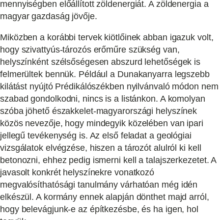
mennyiségben előállított zöldenergiát. A zöldenergia a
magyar gazdaság jövője.
Miközben a korábbi tervek kiötlőinek abban igazuk volt,
hogy szivattyús-tározós erőműre szükség van,
helyszínként szélsőségesen abszurd lehetőségek is
felmerültek bennük. Például a Dunakanyarra legszebb
kilátást nyújtó Prédikálószékben nyilvánvaló módon nem
szabad gondolkodni, nincs is a listánkon. A komolyan
szóba jöhető északkelet-magyarországi helyszínek
közös nevezője, hogy mindegyik közelében van ipari
jellegű tevékenység is. Az első feladat a geológiai
vizsgálatok elvégzése, hiszen a tározót alulról ki kell
betonozni, ehhez pedig ismerni kell a talajszerkezetet. A
javasolt konkrét helyszínekre vonatkozó
megvalósíthatósági tanulmány várhatóan még idén
elkészül. A kormány ennek alapján dönthet majd arról,
hogy belevágjunk-e az építkezésbe, és ha igen, hol