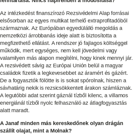
fenntartása. Nincs napirenden a módosítása?
Az intézkedést finanszírozó Rezsivédelmi Alap forrásai
elsősorban az egyes multikat terhelő extraprofitadóból
származnak. Az Európában egyedülálló megoldás a
nemzetközi árrobbanás ideje alatt is biztosította a
megfizethető ellátást. A rendszer jó fajlagos költséggel
működik, mert egységes, nem kell jövedelmi vagy
valamilyen más alapon megítélni, hogy kinek mennyi jár.
A rezsivédett sávig az Európai Unión belül a magyar
családok fizetik a legkevesebbet az áramért és gázért.
De a fogyasztók fölötte is is sokat spórolnak, hiszen a
sávhatárig nekik is rezsicsökkentett árakon számláznak.
A legutóbbi adat szerint gáznál tízből kilenc, a villamos
energiánál tízből nyolc felhasználó az átlagfogyasztás
alatt maradt.
A Janaf minden más kereskedőnek olyan drágán
szállít olajat, mint a Molnak?