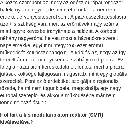
A közös szempont az, hogy az egész európai rendszer
hatékonyabb legyen, de nem tehetünk le a nemzeti
érdekek érvényesítéséről sem. A piac-összekapcsolásra
azért is szükség van, mert az erőművek nagy száma
miatt egyre kevésbé irányítható a hálózat. A korábbi
néhány nagyerőmű helyett most a háztetőkre szerelt
napelemekkel együtt mintegy 260 ezer erőmű
működését kell összehangolni. A kérdés az, hogy az így
termelt áramból mennyi kerül a szabályozott piacra. Ez
főleg a hazai áramkereskedőknek fontos, mert a piacra
jutásuk költsége fajlagosan magasabb, mint egy globális
szereplőé. Pont az ő érdeküket szolgálja a regionális
tőzsde, ha mi nem fogunk bele, megcsinálja egy nagy
európai szereplő, és akkor a működésébe már nem
lenne beleszólásunk.
Hol tart a kis moduláris atomreaktor (SMR)
kiválasztása?