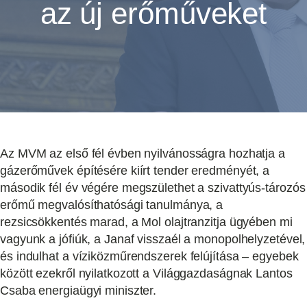
az új erőműveket
Az MVM az első fél évben nyilvánosságra hozhatja a
gázerőművek építésére kiírt tender eredményét, a
második fél év végére megszülethet a szivattyús-tározós
erőmű megvalósíthatósági tanulmánya, a
rezsicsökkentés marad, a Mol olajtranzitja ügyében mi
vagyunk a jófiúk, a Janaf visszaél a monopolhelyzetével,
és indulhat a víziközműrendszerek felújítása – egyebek
között ezekről nyilatkozott a Világgazdaságnak Lantos
Csaba energiaügyi miniszter.