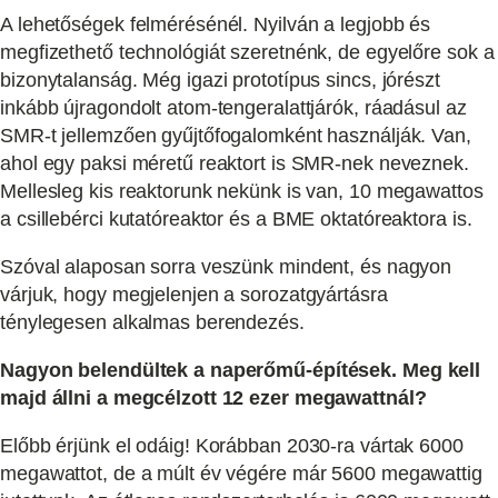
A lehetőségek felmérésénél. Nyilván a legjobb és
megfizethető technológiát szeretnénk, de egyelőre sok a
bizonytalanság. Még igazi prototípus sincs, jórészt
inkább újragondolt atom-tengeralattjárók, ráadásul az
SMR-t jellemzően gyűjtőfogalomként használják. Van,
ahol egy paksi méretű reaktort is SMR-nek neveznek.
Mellesleg kis reaktorunk nekünk is van, 10 megawattos
a csillebérci kutatóreaktor és a BME oktatóreaktora is.
Szóval alaposan sorra veszünk mindent, és nagyon
várjuk, hogy megjelenjen a sorozatgyártásra
ténylegesen alkalmas berendezés.
Nagyon belendültek a naperőmű-építések. Meg kell
majd állni a megcélzott 12 ezer megawattnál?
Előbb érjünk el odáig! Korábban 2030-ra vártak 6000
megawattot, de a múlt év végére már 5600 megawattig