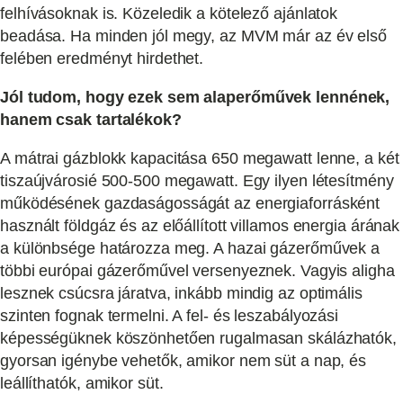
felhívásoknak is. Közeledik a kötelező ajánlatok
beadása. Ha minden jól megy, az MVM már az év első
felében eredményt hirdethet.
Jól tudom, hogy ezek sem alaperőművek lennének,
hanem csak tartalékok?
A mátrai gázblokk kapacitása 650 megawatt lenne, a két
tiszaújvárosié 500-500 megawatt. Egy ilyen létesítmény
működésének gazdaságosságát az energiaforrásként
használt földgáz és az előállított villamos energia árának
a különbsége határozza meg. A hazai gázerőművek a
többi európai gázerőművel versenyeznek. Vagyis aligha
lesznek csúcsra járatva, inkább mindig az optimális
szinten fognak termelni. A fel- és leszabályozási
képességüknek köszönhetően rugalmasan skálázhatók,
gyorsan igénybe vehetők, amikor nem süt a nap, és
leállíthatók, amikor süt.