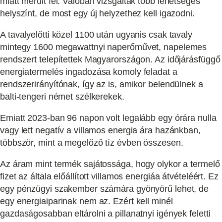
miatt merült fel. Valóban vizsgáltak több lehetséges
helyszínt, de most egy új helyzethez kell igazodni.
A tavalyelőtti közel 1100 után ugyanis csak tavaly
mintegy 1600 megawattnyi naperőművet, napelemes
rendszert telepítettek Magyarországon. Az időjárásfüggő
energiatermelés ingadozása komoly feladat a
rendszerirányítónak, így az is, amikor belendülnek a
balti-tengeri német szélkerekek.
Emiatt 2023-ban 96 napon volt legalább egy órára nulla
vagy lett negatív a villamos energia ára hazánkban,
többször, mint a megelőző tíz évben összesen.
Az áram mint termék sajátossága, hogy olykor a termelő
fizet az általa előállított villamos energiáa átvételéért. Ez
egy pénzügyi szakember számára gyönyörű lehet, de
egy energiaiparinak nem az. Ezért kell minél
gazdaságosabban eltárolni a pillanatnyi igények feletti