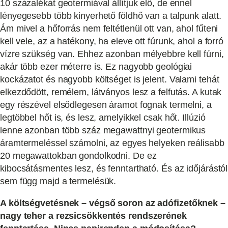
10 százalékát geotermiával állítjuk elő, de ennél
lényegesebb több kinyerhető földhő van a talpunk alatt.
Ám mivel a hőforrás nem feltétlenül ott van, ahol fűteni
kell vele, az a hatékony, ha eleve ott fúrunk, ahol a forró
vízre szükség van. Ehhez azonban mélyebbre kell fúrni,
akár több ezer méterre is. Ez nagyobb geológiai
kockázatot és nagyobb költséget is jelent. Valami tehát
elkezdődött, remélem, látványos lesz a felfutás. A kutak
egy részével elsődlegesen áramot fognak termelni, a
legtöbbel hőt is, és lesz, amelyikkel csak hőt. Illúzió
lenne azonban több száz megawattnyi geotermikus
áramtermeléssel számolni, az egyes helyeken reálisabb
20 megawattokban gondolkodni. De ez
kibocsátásmentes lesz, és fenntartható. És az időjárástól
sem függ majd a termelésük.
A költségvetésnek – végső soron az adófizetőknek –
nagy teher a rezsicsökkentés rendszerének