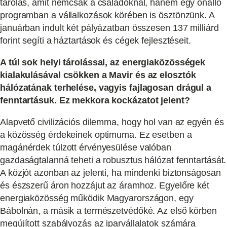
tárolás, amit nemcsak a családoknál, hanem egy önálló
programban a vállalkozások körében is ösztönzünk. A
januárban indult két pályázatban összesen 137 milliárd
forint segíti a háztartások és cégek fejlesztéseit.
A túl sok helyi tárolással, az energiaközösségek
kialakulásával csökken a Mavir és az elosztók
hálózatának terhelése, vagyis fajlagosan drágul a
fenntartásuk. Ez mekkora kockázatot jelent?
Alapvető civilizációs dilemma, hogy hol van az egyén és
a közösség érdekeinek optimuma. Ez esetben a
magánérdek túlzott érvényesülése valóban
gazdaságtalanná teheti a robusztus hálózat fenntartását.
A közjót azonban az jelenti, ha mindenki biztonságosan
és észszerű áron hozzájut az áramhoz. Egyelőre két
energiaközösség működik Magyarországon, egy
Bábolnán, a másik a természetvédőké. Az első körben
megújított szabályozás az iparvállalatok számára