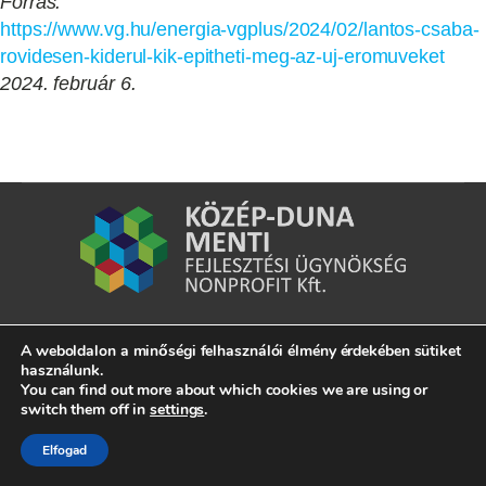
Forrás:
https://www.vg.hu/energia-vgplus/2024/02/lantos-csaba-
rovidesen-kiderul-kik-epitheti-meg-az-uj-eromuveket
2024. február 6.
A weboldalon a minőségi felhasználói élmény érdekében sütiket
7020 Dunaföldvár, Kossuth Lajos u. 2.
használunk.
You can find out more about which cookies we are using or
switch them off in
settings
.
info@kdmfu.hu
Elfogad