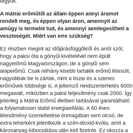
tegyük.
A mátrai erőműtől az állam éppen annyi áramot
rendelt meg, és éppen olyan áron, amennyit az
amúgy is termelni tud, és amennyi semlegesítheti a
veszteségét. Miért van erre szükség?
Ez részben megint az időjárásfüggőkről és arról szól,
hogy a paksi óta a gönyűi kivételével nem épült
nagyerőmű Magyarországon, de a gönyűi sem
alaperőmű. Csak néhány kisebb tartalék erőmű létesült,
nagyobbak be is zártak, mint a tiszai és a szenes
erőművek többsége is. A jellemző rendszerterhelés 6000
megawatt, miközben a paksi teljesítmény csak 2000. Így
jelenleg a Mátrai Erőmű életben tartásával garantálható
a folyamatosan stabil energiaellátás. A 60 éves
létesítmény üzemeltetése önmagában sem olcsó, de
extra teherként jelentkezik a szén-dioxid-kvóta, amit a
károsanyag-kibocsátása után kell fizetnie. Ez okozza a