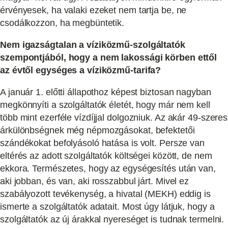
érvényesek, ha valaki ezeket nem tartja be, ne
csodálkozzon, ha megbüntetik.
Nem igazságtalan a víziközmű-szolgáltatók
szempontjából, hogy a nem lakossági körben ettől
az évtől egységes a víziközmű-tarifa?
A január 1. előtti állapothoz képest biztosan nagyban
megkönnyíti a szolgáltatók életét, hogy már nem kell
több mint ezerféle vízdíjjal dolgozniuk. Az akár 49-szeres
árkülönbségnek még népmozgásokat, befektetői
szándékokat befolyásoló hatása is volt. Persze van
eltérés az adott szolgáltatók költségei között, de nem
ekkora. Természetes, hogy az egységesítés után van,
aki jobban, és van, aki rosszabbul járt. Mivel ez
szabályozott tevékenység, a hivatal (MEKH) eddig is
ismerte a szolgáltatók adatait. Most úgy látjuk, hogy a
szolgáltatók az új árakkal nyereséget is tudnak termelni.