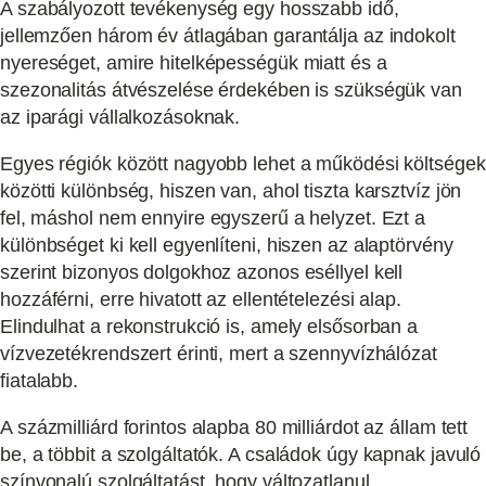
A szabályozott tevékenység egy hosszabb idő,
jellemzően három év átlagában garantálja az indokolt
nyereséget, amire hitelképességük miatt és a
szezonalitás átvészelése érdekében is szükségük van
az iparági vállalkozásoknak.
Egyes régiók között nagyobb lehet a működési költségek
közötti különbség, hiszen van, ahol tiszta karsztvíz jön
fel, máshol nem ennyire egyszerű a helyzet. Ezt a
különbséget ki kell egyenlíteni, hiszen az alaptörvény
szerint bizonyos dolgokhoz azonos eséllyel kell
hozzáférni, erre hivatott az ellentételezési alap.
Elindulhat a rekonstrukció is, amely elsősorban a
vízvezetékrendszert érinti, mert a szennyvízhálózat
fiatalabb.
A százmilliárd forintos alapba 80 milliárdot az állam tett
be, a többit a szolgáltatók. A családok úgy kapnak javuló
színvonalú szolgáltatást, hogy változatlanul