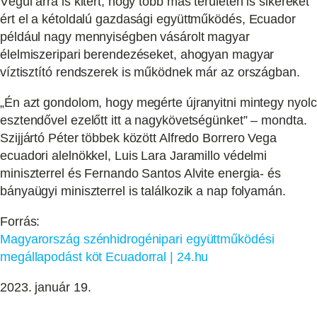
Végül arra is kitért, hogy több más területen is sikereket
ért el a kétoldalú gazdasági együttműködés, Ecuador
például nagy mennyiségben vásárolt magyar
élelmiszeripari berendezéseket, ahogyan magyar
víztisztító rendszerek is működnek már az országban.
„Én azt gondolom, hogy megérte újranyitni mintegy nyolc
esztendővel ezelőtt itt a nagykövetségünket” – mondta.
Szijjártó Péter többek között Alfredo Borrero Vega
ecuadori alelnökkel, Luis Lara Jaramillo védelmi
miniszterrel és Fernando Santos Alvite energia- és
bányaügyi miniszterrel is találkozik a nap folyamán.
Forrás:
Magyarország szénhidrogénipari együttműködési
megállapodást köt Ecuadorral | 24.hu
2023. január 19.