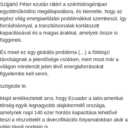
Szijjártó Péter ezután rátért a szénhidrogénipari
együttműködési megállapodásra, és kiemelte, hogy az
egész világ energiaellátási problémákkal szembesül, így
forráshiánnyal, a tranzitútvonalak korlátozott
kapacitásával és a magas árakkal, amelyek össze is
függenek.
És mivel ez egy globális probléma (…) a földrajzi
távolságnak a jelentősége csökken, mert most már a
világon mindenütt jelen lévő energiaforrásokat
figyelembe kell venni,
szögezte le.
Majd emlékeztetett arra, hogy Ecuador a latin-amerikai
térség egyik legnagyobb olajkitermelő országa,
amelynek napi 140 ezer hordós kapacitása lehetővé
teszi a részvételét a diverzifikációs folyamatokban akár a
világ távoli pontjain is.