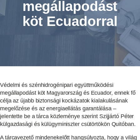
megállapodást
köt Ecuadorral
Védelmi és szénhidrogénipari együttműködési
megállapodást köt Magyarország és Ecuador, ennek fő
célja az újabb biztonsági kockázatok kialakulásának
megelőzése és az energiaellátás garantálása –
jelentette be a tárca közleménye szerint Szijjártó Péter
külgazdasági és külügyminiszter csütörtökön Quitóban.
A tárcavezető mindenekelőtt hangsúlyozta, hogy a világ