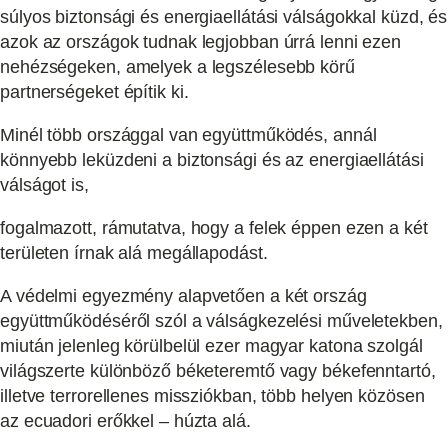
súlyos biztonsági és energiaellátási válságokkal küzd, és
azok az országok tudnak legjobban úrrá lenni ezen
nehézségeken, amelyek a legszélesebb körű
partnerségeket építik ki.
Minél több országgal van együttműködés, annál
könnyebb leküzdeni a biztonsági és az energiaellátási
válságot is,
fogalmazott, rámutatva, hogy a felek éppen ezen a két
területen írnak alá megállapodást.
A védelmi egyezmény alapvetően a két ország
együttműködéséről szól a válságkezelési műveletekben,
miután jelenleg körülbelül ezer magyar katona szolgál
világszerte különböző béketeremtő vagy békefenntartó,
illetve terrorellenes missziókban, több helyen közösen
az ecuadori erőkkel – húzta alá.