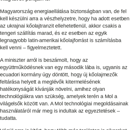
Magyarország energiaellátása biztonságban van, de fel
kell készülni arra a vészhelyzetre, hogy ha adott esetben
az ukrajnai kőolajtranzit ellehetetlenül, akkor csakis a
tengeri szállítás marad, és ez esetben az egyik
legnagyobb latin-amerikai kőolajforrást is számításba
kell venni – figyelmeztetett.
A miniszter arról is beszámolt, hogy az
együttműködésnek van egy második lába is, ugyanis az
ecuadori kormány úgy döntött, hogy új kőolajmezők
feltárása helyett a meglévők kitermelésének
hatékonyságát kívánják növelni, amihez olyan
technológiákra van szükség, amelyek terén a Mol a
világelsők között van. A Mol technológiai megoldásainak
használatáról már meg is indultak az egyeztetések –
tudatta.