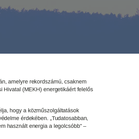
8-án, amelyre rekordszámú, csaknem
i Hivatal (MEKH) energetikáért felelős
lja, hogy a közműszolgáltatások
t védelme érdekében. „Tudatosabban,
m használt energia a legolcsóbb” –