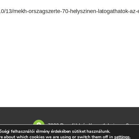
22/10/13/mekh-orszagszerte-70-helyszinen-latogathatok-a
7020 Dunaföldvár, Kossuth Lajos u. 2.
ségi felhasználói élmény érdekében sütiket használunk.
re about which cookies we are using or switch them off in
settings
.