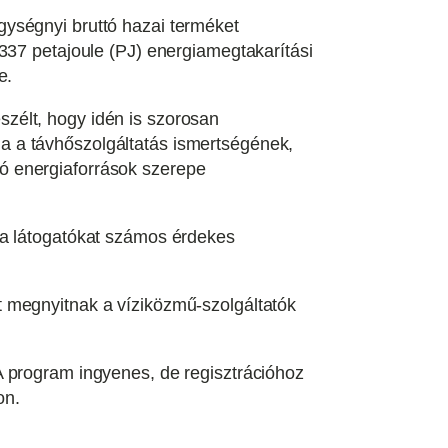
gységnyi bruttó hazai terméket
337 petajoule (PJ) energiamegtakarítási
e.
zélt, hogy idén is szorosan
a a távhőszolgáltatás ismertségének,
ó energiaforrások szerepe
 a látogatókat számos érdekes
t megnyitnak a víziközmű-szolgáltatók
A program ingyenes, de regisztrációhoz
on.