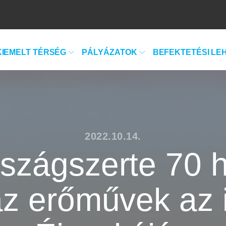
KIEMELT TÉRSÉG
PÁLYÁZATOK
BEFEKTETÉSI LE
2022.10.14.
szágszerte 70 h
az erőművek az