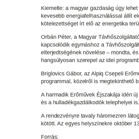
Kiemelte: a magyar gazdaság úgy lehet 
kevesebb energiafelhasználással állít e
kötelezettséget írt elő az energetika t
Orbán Péter, a Magyar Távhőszolgáltató
kapcsolódik egymáshoz a Távhőszolgált
elterjedtségének növelése – mondta, é
hangsúlyosan szerepel az idei program
Briglovics Gábor, az Alpiq Csepeli Erő
programmal, közelről is megtekinthető 
A harmadik Erőművek Éjszakája idén új 
és a hulladékgazdálkodók telephelyei is
A rendezvényre tavaly háromezren látog
kötött. Az egyes helyszínekre október 1
Forrás: