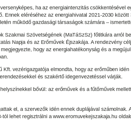
versenyképes, ha az energiaintenzitás csökkentésével e
lő. Ennek eléréséhez az energiahivatal 2021-2030 között 
erületén működő gazdasági társaságok számára – ismertett
k Szakmai Szövetségének (MaTáSzSz) főtitkára arról bes
atás Napja és az Erőművek Éjszakája. A rendezvény célj
s megjegyezte, hogy az energiahatékonyság és a megújul
ban.
mű Kft. vezérigazgatója elmondta, hogy az erőműben idén
berendezésekkel és szakértő idegenvezetéssel várják.
helyszínekkel bővül: az erőművek és a fűtőművek mellet
.
attak el, a szervezők idén ennek duplájával számolnak. 
3-tól lehet regisztrálni a www.eromuvekejszakaja.hu oldal