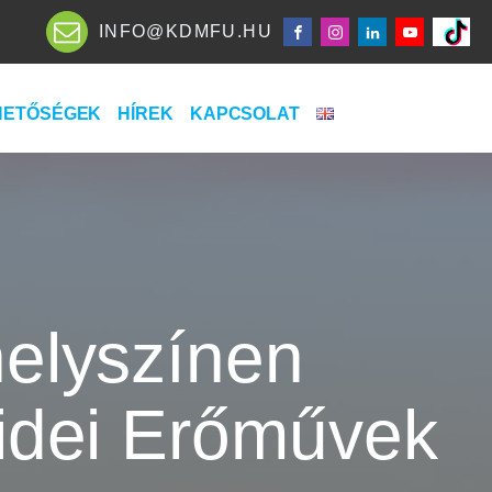
INFO@KDMFU.HU
HETŐSÉGEK
HÍREK
KAPCSOLAT
elyszínen
 idei Erőművek