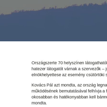
Országszerte 70 helyszínen látogathat
hatezer látogatót várnak a szervezők – 
elnökhelyettese az esemény csütörtöki s
Kovács Pál azt mondta, az ország legn
működésének bemutatásával felhívja a f
okosabban és hatékonyabban kell bánnun
mondta.