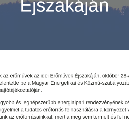
Éjszakáján
ók az erőművek az idei Erőművek Éjszakáján, október 2
jelentette be a Magyar Energetikai és Közmű-szabályozás
ajtótájékoztatóján.
agyobb és legnépszerűbb energiaipari rendezvényének cé
igyelmet a tudatos erőforrás felhasználásra a környeze
k az erőforrásainkkal, mert a meg sem termelt és fel ne