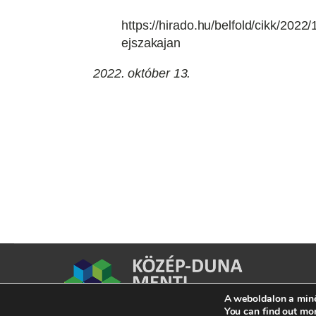
https://hirado.hu/belfold/cikk/20
ejszakajan
2022. október 13.
A weboldalon a minő
You can find out mo