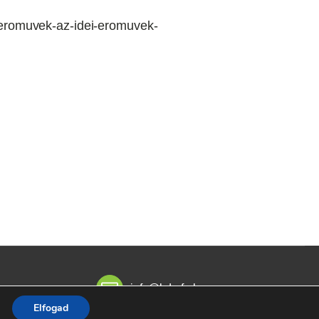
z-eromuvek-az-idei-eromuvek-
info@kdmfu.hu
Elfogad