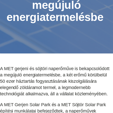
megújuló
energiatermelésbe
A MET gerjeni és söjtöri naperőműve is bekapcsolódott
a megújuló energiatermelésbe, a két erőmű körülbelül
50 ezer háztartás fogyasztásának kiszolgálására
elegendő zöldáramot termel, a legmodernebb
technológiát alkalmazva, áll a vállalat közleményében.
A MET Gerjen Solar Park és a MET Söjtör Solar Park
építési munkálatai befejeződtek, a naperőművek