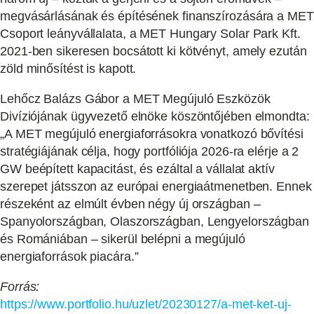
megvásárlásának és építésének finanszírozására a MET
Csoport leányvállalata, a MET Hungary Solar Park Kft.
2021-ben sikeresen bocsátott ki kötvényt, amely ezután
zöld minősítést is kapott.
Lehőcz Balázs Gábor a MET Megújuló Eszközök
Divíziójának ügyvezető elnöke köszöntőjében elmondta:
„A MET megújuló energiaforrásokra vonatkozó bővítési
stratégiájának célja, hogy portfóliója 2026-ra elérje a 2
GW beépített kapacitást, és ezáltal a vállalat aktív
szerepet játsszon az európai energiaátmenetben. Ennek
részeként az elmúlt évben négy új országban –
Spanyolországban, Olaszországban, Lengyelországban
és Romániában – sikerül belépni a megújuló
energiaforrások piacára.”
Forrás:
https://www.portfolio.hu/uzlet/20230127/a-met-ket-uj-