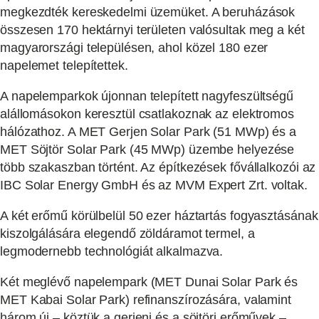
megkezdték kereskedelmi üzemüket. A beruházások
összesen 170 hektárnyi területen valósultak meg a két
magyarországi településen, ahol közel 180 ezer
napelemet telepítettek.
A napelemparkok újonnan telepített nagyfeszültségű
alállomásokon keresztül csatlakoznak az elektromos
hálózathoz. A MET Gerjen Solar Park (51 MWp) és a
MET Söjtör Solar Park (45 MWp) üzembe helyezése
több szakaszban történt. Az építkezések fővállalkozói az
IBC Solar Energy GmbH és az MVM Expert Zrt. voltak.
A két erőmű körülbelül 50 ezer háztartás fogyasztásának
kiszolgálására elegendő zöldáramot termel, a
legmodernebb technológiát alkalmazva.
Két meglévő napelempark (MET Dunai Solar Park és
MET Kabai Solar Park) refinanszírozására, valamint
három új – köztük a gerjeni és a söjtöri erőművek –