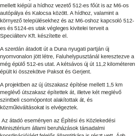
mellett kiépül a hídhoz vezető 512-es főút is az M6-os
autópálya és Kalocsa között. A hídhoz, valamint a
környező településekhez és az M6-oshoz kapcsoló 512-
es és 5124-es utak végleges kivitelei terveit a
Speciálterv Kft. készítette el.
A szerdán átadott út a Duna nyugati partján új
nyomvonalon jött létre, Faluhelypusztánál keresztezve a
még épülő 512-es utat. A kétsávos új út 11,2 kilométeren
épült ki összekötve Paksot és Gerjent.
A projektben az új útszakasz építése mellett 1,5 km
meglévő útszakasz építettek át, illetve két meglévő
szintbeli csomópontot alakítottak át, és
közműkiváltásokat is elvégeztek.
Az átadó eseményen az Építési és Közlekedési
Minisztérium állami beruházások társadalmi
koordinációjáért felelős államtitkára is részt vett. Ágh