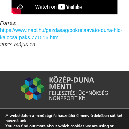
Forrás:
https://www.napi.hu/gazdasag/bokretaavato-duna-hid-
kalocsa-paks.771516.html
2023. május 19.
A weboldalon a minőségi felhasználói élmény érdekében sütiket
7020 Dunaföldvár, Kossuth Lajos u. 2.
használunk.
You can find out more about which cookies we are using or