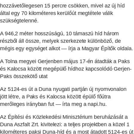
hozzávetőlegesen 15 percre csökken, mivel az új híd
által egy 70 kilométeres kerülőút megtétele válik
szükségtelenné.
A 946,2 méter hosszúságú, 10 támaszú híd három
részből áll össze, melyek szerkezete különböző, de
mégis egy egységet alkot — írja a Magyar Építők oldala.
A Tolna megyei Gerjenben május 17-én átadták a Paks
és Kalocsa között megépülő hídhoz kapcsolódó Gerjen-
Paks összekötő utat
Az 5124-es út a Duna nyugati partján új nyomvonalon
jött létre, a Paks és Kalocsa között épülő főútra
merőleges irányban fut — írta meg a napi.hu.
Az Építési és Közlekedési Minisztérium beruházását a
Duna Aszfalt Zrt. kivitelezi: a teljes projektben a közel 1
kilométeres paksi Duna-híd és a most átadott 5124-es út