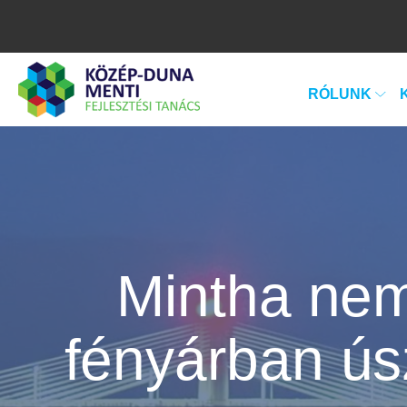
RÓLUNK
Mintha nem
fényárban úsz