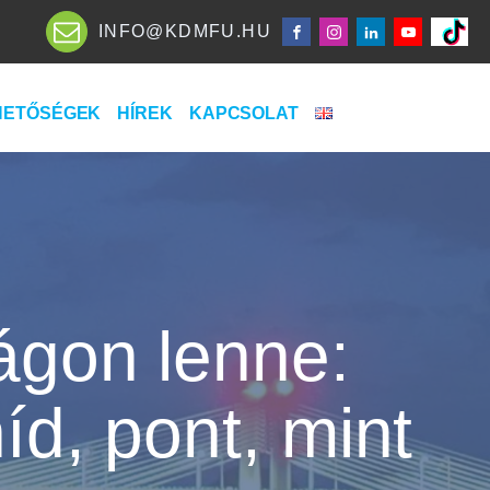
INFO@KDMFU.HU
HETŐSÉGEK
HÍREK
KAPCSOLAT
ágon lenne:
íd, pont, mint