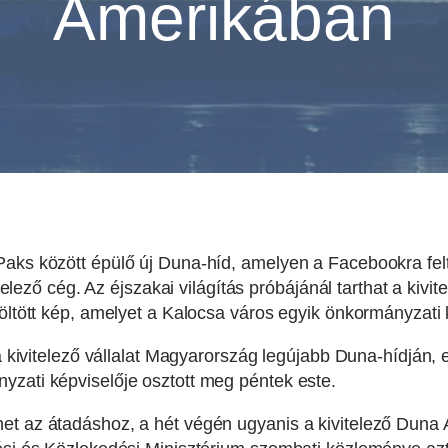
Amerikában
aks között épülő új Duna-híd, amelyen a Facebookra feltö
vitelező cég. Az éjszakai világítás próbájánál tarthat a kiv
töltött kép, amelyet a Kalocsa város egyik önkormányzati 
a kivitelező vállalat Magyarország legújabb Duna-hídján, e
yzati képviselője osztott meg péntek este.
et az átadáshoz, a hét végén ugyanis a kivitelező Duna A