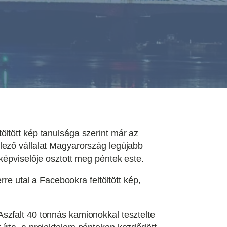
ltött kép tanulsága szerint már az
itelező vállalat Magyarország legújabb
képviselője osztott meg péntek este.
rre utal a Facebookra feltöltött kép,
szfalt 40 tonnás kamionokkal tesztelte