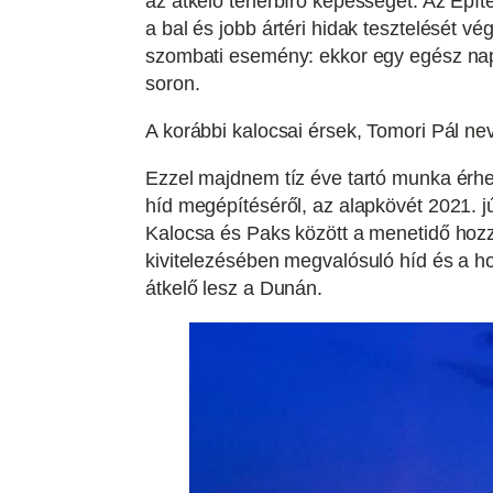
az átkelő teherbíró képességét. Az Épít
a bal és jobb ártéri hidak tesztelését v
szombati esemény: ekkor egy egész nap
soron.
A korábbi kalocsai érsek, Tomori Pál nev
Ezzel majdnem tíz éve tartó munka érhe
híd megépítéséről, az alapkövét 2021. j
Kalocsa és Paks között a menetidő hoz
kivitelezésében megvalósuló híd és a hoz
átkelő lesz a Dunán.