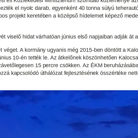
ési és Közlekedési Minisztérium szombati közleménye azt 
égezték el nyolc darab, egyenként 40 tonna súlyú teherautó
os projekt keretében a középső hídelemet képező mederh
ét viselő hidat várhatóan június első napjaiban adják át 
t véget. A kormány ugyanis még 2015-ben döntött a Kalo
únius 10-én tették le. Az átkelőnek köszönhetően Kalocs
závetőlegesen 15 percre csökken. Az ÉKM beruházásában,
zá kapcsolódó úthálózat fejlesztésének összértéke nettó 