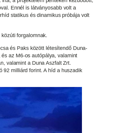
írta, a projektelem pénteken kezdődött,
val. Ennél is látványosabb volt a
íd statikus és dinamikus próbája volt
a közúti forgalomnak.
csa és Paks között létesítendő Duna-
a és az M6-os autópálya, valamint
 valamint a Duna Aszfalt Zrt.
92 milliárd forint. A híd a huszadik