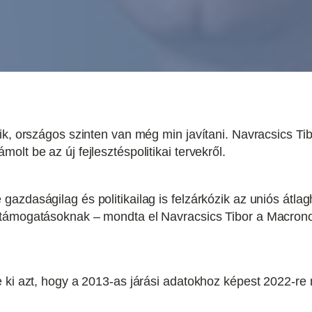
k, országos szinten van még min javítani. Navracsics Tibo
lt be az új fejlesztéspolitikai tervekről.
azdaságilag és politikailag is felzárkózik az uniós átl
i támogatásoknak – mondta el Navracsics Tibor a Macro
ki azt, hogy a 2013-as járási adatokhoz képest 2022-re már