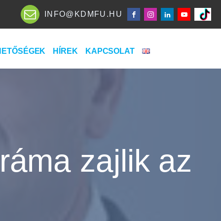
INFO@KDMFU.HU
HETŐSÉGEK
HÍREK
KAPCSOLAT
ráma zajlik az