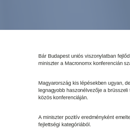
Bár Budapest uniós viszonylatban fejlődi
miniszter a Macronomx konferencián számo
Magyarország kis lépésekben ugyan, de g
legnagyobb haszonélvezője a brüsszel
közös konferenciáján.
A miniszter pozitív eredményként emelte 
fejlettségi kategóriából.