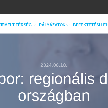
KIEMELT TÉRSÉG
PÁLYÁZATOK
BEFEKTETÉSI LE
2024.06.18.
bor: regionális d
országban