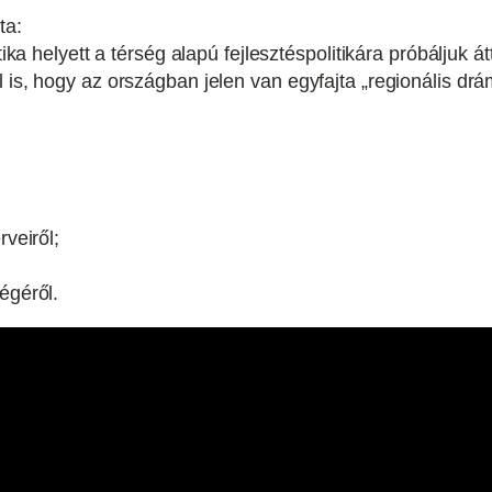
ta:
tika helyett a térség alapú fejlesztéspolitikára próbáljuk át
l is, hogy az országban jelen van egyfajta „regionális dr
rveiről;
égéről.