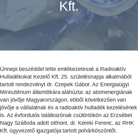
Kft.
Ünnepi beszéddel tette emlékezetessé a Radioaktív
Hulladékokat Kezelő Kft. 25. születésnapja alkalmából
tartott rendezvényt dr. Czepek Gábor. Az Energiaügyi
Minisztérium államtitkára aláhúzta: az atomenergiának
van jövője Magyarországon, ebből következően van
jövője a vállalatnak és a radioaktív hulladék kezelésének
is. Az évfordulós találkozónak csütörtökön az Erzsébet
Nagy Szálloda adott otthont, dr. Kereki Ferenc, az RHK
Kft. ügyvezető igazgatója tartott pohárköszöntőt.