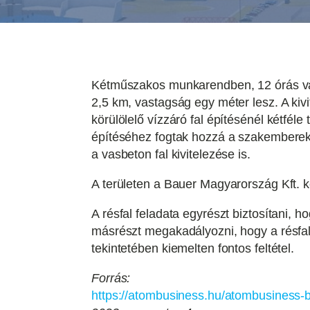
Kétműszakos munkarendben, 12 órás váltá
2,5 km, vastagság egy méter lesz. A kiv
körülölelő vízzáró fal építésénél kétfé
építéséhez fogtak hozzá a szakemberek, 
a vasbeton fal kivitelezése is.
A területen a Bauer Magyarország Kft. 
A résfal feladata egyrészt biztosítani,
másrészt megakadályozni, hogy a résfal
tekintetében kiemelten fontos feltétel.
Forrás:
https://atombusiness.hu/atombusiness-bel