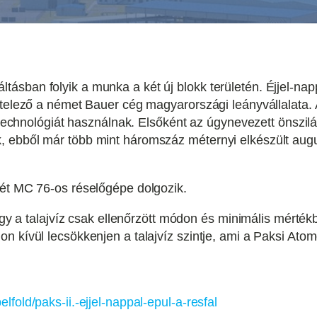
sban folyik a munka a két új blokk területén. Éjjel-napp
itelező a német Bauer cég magyarországi leányvállalata. 
le technológiát használnak. Elsőként az úgynevezett önszi
ebből már több mint háromszáz méternyi elkészült augusz
két MC 76-os réselőgépe dolgozik.
 hogy a talajvíz csak ellenőrzött módon és minimális mér
on kívül lecsökkenjen a talajvíz szintje, ami a Paksi A
fold/paks-ii.-ejjel-nappal-epul-a-resfal