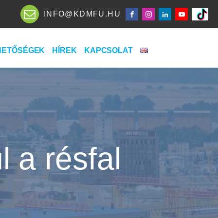
INFO@KDMFU.HU
HETŐSÉGEK
HÍREK
KAPCSOLAT
l a résfal