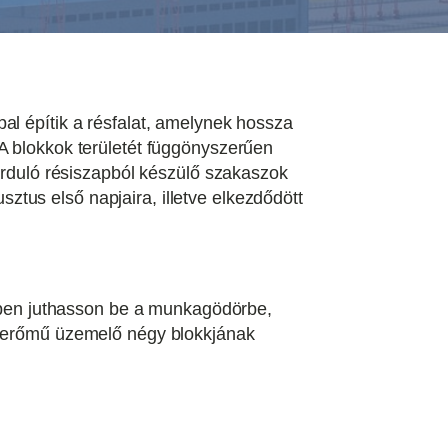
al építik a résfalat, amelynek hossza
A blokkok területét függönyszerűen
lárduló résiszapból készülő szakaszok
tus első napjaira, illetve elkezdődött
tékben juthasson be a munkagödörbe,
tomerőmű üzemelő négy blokkjának