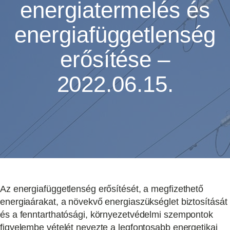
energiatermelés és
energiafüggetlenség
erősítése –
2022.06.15.
Az energiafüggetlenség erősítését, a megfizethető
energiaárakat, a növekvő energiaszükséglet biztosítását
és a fenntarthatósági, környezetvédelmi szempontok
figyelembe vételét nevezte a legfontosabb energetikai