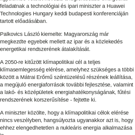
feladatnak a technológiai és ipari miniszter a Huawei
Technologies Hungary keddi budapesti konferenciáján
tartott előadásában.
Palkovics László kiemelte: Magyarország már
megkezdte egyebek mellett az ipar és a közlekedés
energetikai rendszerének átalakítását.
A 2050-re kitűzött klímapolitikai cél a teljes
klímasemlegesség elérése, amelyhez szükséges a többi
között a Mátrai Erőmű széntüzelésű részének leállítása,
a megújuló energiaforrások további fejlesztése, valamint
a lakó- és középületek energiahatékonyságának, fűtési
rendszerének korszerűsítése - fejtette ki.
A miniszter közölte, hogy a klímapolitikai célok elérése
nincs veszélyben, hangsúlyozta ugyanakkor azt is, hogy
ehhez elengedhetetlen a nukleáris energia alkalmazása