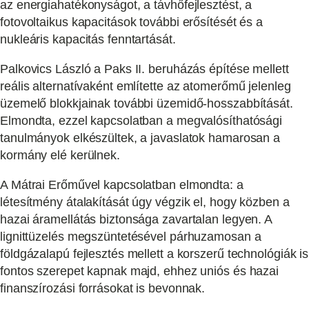
az energiahatékonyságot, a távhőfejlesztést, a
fotovoltaikus kapacitások további erősítését és a
nukleáris kapacitás fenntartását.
Palkovics László a Paks II. beruházás építése mellett
reális alternatívaként említette az atomerőmű jelenleg
üzemelő blokkjainak további üzemidő-hosszabbítását.
Elmondta, ezzel kapcsolatban a megvalósíthatósági
tanulmányok elkészültek, a javaslatok hamarosan a
kormány elé kerülnek.
A Mátrai Erőművel kapcsolatban elmondta: a
létesítmény átalakítását úgy végzik el, hogy közben a
hazai áramellátás biztonsága zavartalan legyen. A
lignittüzelés megszüntetésével párhuzamosan a
földgázalapú fejlesztés mellett a korszerű technológiák is
fontos szerepet kapnak majd, ehhez uniós és hazai
finanszírozási forrásokat is bevonnak.