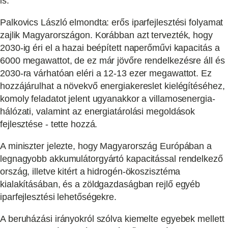
is.
Palkovics László elmondta: erős iparfejlesztési folyamat
zajlik Magyarországon. Korábban azt tervezték, hogy
2030-ig éri el a hazai beépített naperőművi kapacitás a
6000 megawattot, de ez már jövőre rendelkezésre áll és
2030-ra várhatóan eléri a 12-13 ezer megawattot. Ez
hozzájárulhat a növekvő energiakereslet kielégítéséhez,
komoly feladatot jelent ugyanakkor a villamosenergia-
hálózati, valamint az energiatárolási megoldások
fejlesztése - tette hozzá.
A miniszter jelezte, hogy Magyarország Európában a
legnagyobb akkumulátorgyártó kapacitással rendelkező
ország, illetve kitért a hidrogén-ökoszisztéma
kialakításában, és a zöldgazdaságban rejlő egyéb
iparfejlesztési lehetőségekre.
A beruházási irányokról szólva kiemelte egyebek mellett