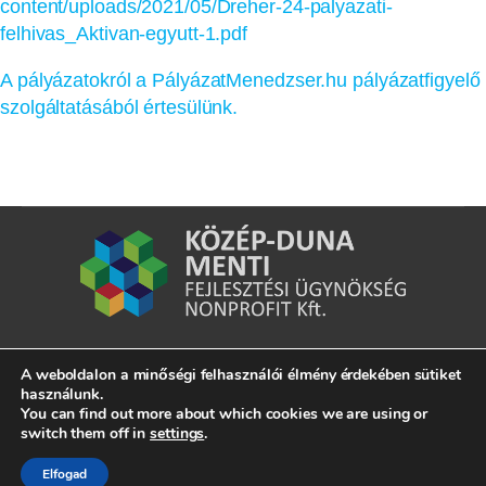
content/uploads/2021/05/Dreher-24-palyazati-
felhivas_Aktivan-egyutt-1.pdf
A pályázatokról a PályázatMenedzser.hu pályázatfigyelő
szolgáltatásából értesülünk.
A weboldalon a minőségi felhasználói élmény érdekében sütiket
7020 Dunaföldvár, Kossuth Lajos u. 2.
használunk.
You can find out more about which cookies we are using or
switch them off in
settings
.
info@kdmfu.hu
Elfogad