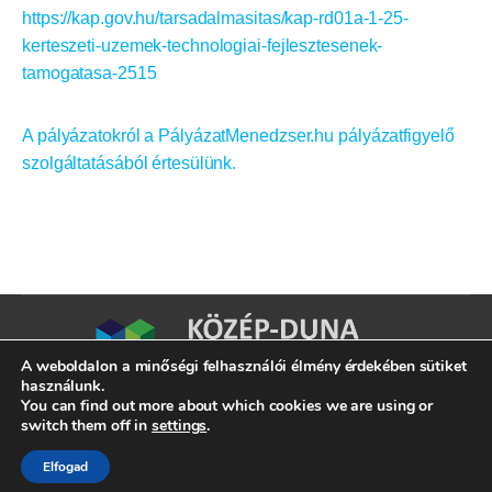
https://kap.gov.hu/tarsadalmasitas/kap-rd01a-1-25-
kerteszeti-uzemek-technologiai-fejlesztesenek-
tamogatasa-2515
A pályázatokról a PályázatMenedzser.hu pályázatfigyelő
szolgáltatásából értesülünk.
A weboldalon a minőségi felhasználói élmény érdekében sütiket
használunk.
You can find out more about which cookies we are using or
switch them off in
settings
.
Elfogad
7020 Dunaföldvár, Kossuth Lajos u. 2.