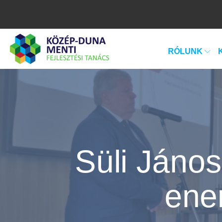
RÓLUNK
Süli János
ener