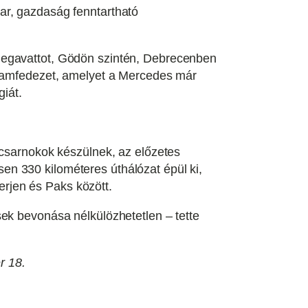
ar, gazdaság fenntartható
megavattot, Gödön szintén, Debrecenben
 áramfedezet, amelyet a Mercedes már
giát.
őcsarnokok készülnek, az előzetes
n 330 kilométeres úthálózat épül ki,
Gerjen és Paks között.
sek bevonása nélkülözhetetlen – tette
r 18.