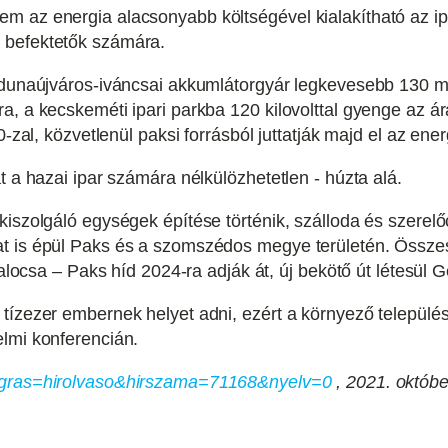
m az energia alacsonyabb költségével kialakítható az ip
 befektetők számára.
ő dunaújváros-iváncsai akkumlátorgyár legkevesebb 130 
ra, a kecskeméti ipari parkba 120 kilovolttal gyenge az
-zal, közvetlenül paksi forrásból juttatják majd el az ener
t a hazai ipar számára nélkülözhetetlen - húzta alá.
kiszolgáló egységek építése történik, szálloda és szerel
t is épül Paks és a szomszédos megye területén. Összese
Kalocsa – Paks híd 2024-ra adják át, új bekötő út létesül 
tízezer embernek helyet adni, ezért a környező települé
elmi konferencián.
?ugras=hirolvaso&hirszama=71168&nyelv=0
, 2021. októbe