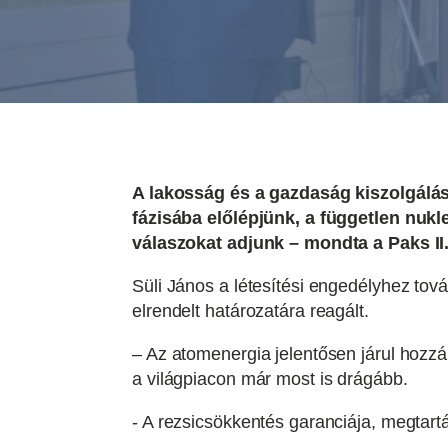
A lakosság és a gazdaság kiszolgálás
fázisába előlépjünk, a független nuk
válaszokat adjunk – mondta a Paks II
Süli János a létesítési engedélyhez tov
elrendelt határozatára reagált.
– Az atomenergia jelentősen járul hozzá
a világpiacon már most is drágább.
- A rezsicsökkentés garanciája, megtart