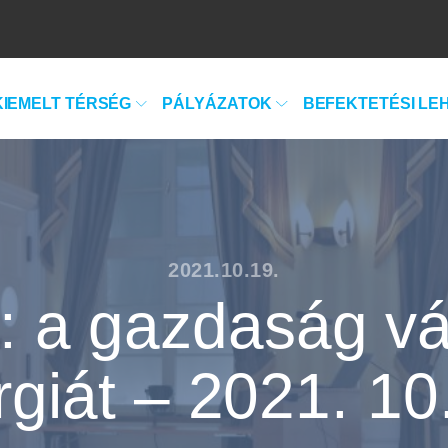
KIEMELT TÉRSÉG
PÁLYÁZATOK
BEFEKTETÉSI LE
2021.10.19.
: a gazdaság vá
giát – 2021. 10