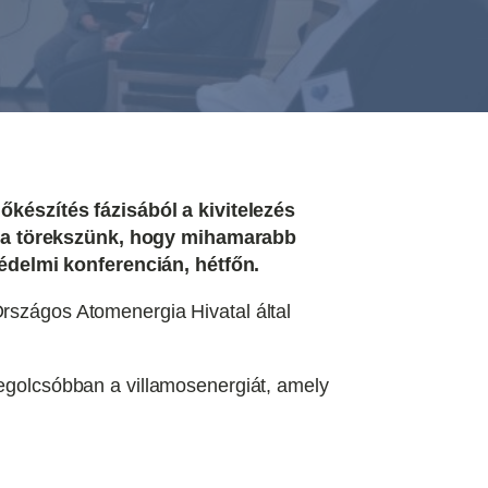
készítés fázisából a kivitelezés
arra törekszünk, hogy mihamarabb
édelmi konferencián, hétfőn.
Országos Atomenergia Hivatal által
legolcsóbban a villamosenergiát, amely