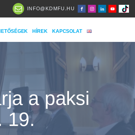
INFO@KDMFU.HU
HETŐSÉGEK
HÍREK
KAPCSOLAT
rja a paksi
. 19.