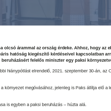
a olcsó árammal az ország érdeke. Ahhoz, hogy az elő
leáris hatóság kiegészítő kérdéseivel kapcsolatban 
. beruházásért felelős miniszter egy paksi környezetv
ábbi hiánypótlást elrendelő, 2021. szeptember 30-án, az 
 a környezet megóvásához, jelenleg is Paks állítja elő a 
ása is egyben a paksi beruházás – húzta alá.