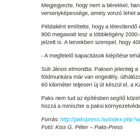
Megjegyezte, hogy nem a bérekkel, hane
versenyképessége, amely vonzó lehet a
Példaként említette, hogy a létesítend
800 megawatt lesz a többletigény 2030-
jelzett is. A tervekben szerepel, hogy 400
- A megfelelő kapacitások kiépítése tehá
Süli János elmondta: Pakson jelenleg a 
földmunkára már van engedély, úthálóza
60 kilométer teljesen új út készül el, a 
Paks nem tud az építésben segítő közel 
hozzá a miniszter a paksi környezetvéd
Forrás:
http://pakspress.hu/index.php
Fotó: Kiss G. Péter – Paks-Press