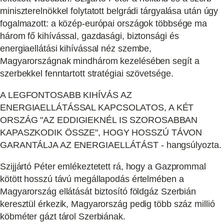
miniszterelnökkel folytatott belgrádi tárgyalása után úgy
fogalmazott: a közép-európai országok többsége ma
három fő kihívással, gazdasági, biztonsági és
energiaellátási kihívással néz szembe,
Magyarországnak mindhárom kezelésében segít a
szerbekkel fenntartott stratégiai szövetsége.
A LEGFONTOSABB KIHÍVÁS AZ
ENERGIAELLÁTÁSSAL KAPCSOLATOS, A KÉT
ORSZÁG "AZ EDDIGIEKNÉL IS SZOROSABBAN
KAPASZKODIK ÖSSZE", HOGY HOSSZÚ TÁVON
GARANTÁLJA AZ ENERGIAELLÁTÁST - hangsúlyozta.
Szijjártó Péter emlékeztetett rá, hogy a Gazprommal
kötött hosszú távú megállapodás értelmében a
Magyarország ellátását biztosító földgáz Szerbián
keresztül érkezik, Magyarország pedig több száz millió
köbméter gázt tárol Szerbiának.