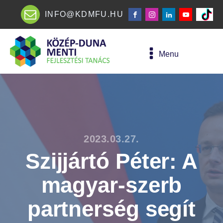
INFO@KDMFU.HU
Menu
2023.03.27.
Szijjártó Péter: A
magyar-szerb
partnerség segít