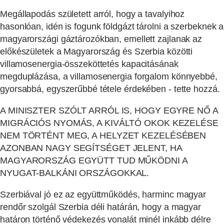
Megállapodás született arról, hogy a tavalyihoz
hasonlóan, idén is fogunk földgázt tárolni a szerbeknek a
magyarországi gáztározókban, emellett zajlanak az
előkészületek a Magyarország és Szerbia közötti
villamosenergia-összeköttetés kapacitásának
megduplázása, a villamosenergia forgalom könnyebbé,
gyorsabbá, egyszerűbbé tétele érdekében - tette hozzá.
A MINISZTER SZÓLT ARRÓL IS, HOGY EGYRE NŐ A
MIGRÁCIÓS NYOMÁS, A KIVÁLTÓ OKOK KEZELÉSE
NEM TÖRTÉNT MEG, A HELYZET KEZELÉSÉBEN
AZONBAN NAGY SEGÍTSÉGET JELENT, HA
MAGYARORSZÁG EGYÜTT TUD MŰKÖDNI A
NYUGAT-BALKÁNI ORSZÁGOKKAL.
Szerbiával jó ez az együttműködés, harminc magyar
rendőr szolgál Szerbia déli határán, hogy a magyar
határon történő védekezés vonalát minél inkább délre