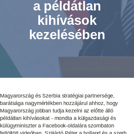
a példátlan
kihívások
kezelésében
Magyarország és Szerbia stratégiai partnersége,
barátsága nagymértékben hozzájárul ahhoz, hogy
Magyarország jobban tudja kezelni az előtte álló
példátlan kihívásokat - mondta a külgazdasági és
külügyminiszter a Facebook-oldalára szombaton
feltöltött videóban. Szijjártó Péter a holland és a szerb