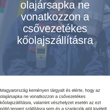
olajársapka ne
vonatkozzon a
csővezetékes
kőolajszállításra
Magyarország keményen tárgyalt és elérte, hogy az
olajársapka ne vonatkozzon a csővezetékes
kőolajszállításra, valamint vészhelyzet esetén az ezt
pótló tengeri szállításra sem és a szankciók alól kivételt