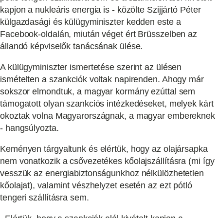
kapjon a nukleáris energia is - közölte Szijjártó Péter
külgazdasági és külügyminiszter kedden este a
Facebook-oldalán, miután véget ért Brüsszelben az
állandó képviselők tanácsának ülése.
A külügyminiszter ismertetése szerint az ülésen
ismételten a szankciók voltak napirenden. Ahogy már
sokszor elmondtuk, a magyar kormány ezúttal sem
támogatott olyan szankciós intézkedéseket, melyek kárt
okoztak volna Magyarországnak, a magyar embereknek
- hangsúlyozta.
Keményen tárgyaltunk és elértük, hogy az olajársapka
nem vonatkozik a csővezetékes kőolajszállításra (mi így
vesszük az energiabiztonságunkhoz nélkülözhetetlen
kőolajat), valamint vészhelyzet esetén az ezt pótló
tengeri szállításra sem.