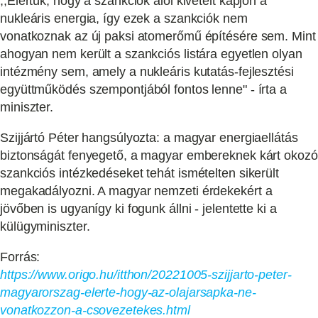
,,Elértük, hogy a szankciók alól kivételt kapjon a
nukleáris energia, így ezek a szankciók nem
vonatkoznak az új paksi atomerőmű építésére sem. Mint
ahogyan nem került a szankciós listára egyetlen olyan
intézmény sem, amely a nukleáris kutatás-fejlesztési
együttműködés szempontjából fontos lenne" - írta a
miniszter.
Szijjártó Péter hangsúlyozta: a magyar energiaellátás
biztonságát fenyegető, a magyar embereknek kárt okozó
szankciós intézkedéseket tehát ismételten sikerült
megakadályozni. A magyar nemzeti érdekekért a
jövőben is ugyanígy ki fogunk állni - jelentette ki a
külügyminiszter.
Forrás:
https://www.origo.hu/itthon/20221005-szijjarto-peter-
magyarorszag-elerte-hogy-az-olajarsapka-ne-
vonatkozzon-a-csovezetekes.html