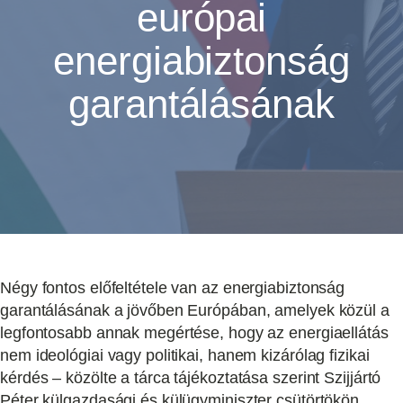
európai
energiabiztonság
garantálásának
Négy fontos előfeltétele van az energiabiztonság
garantálásának a jövőben Európában, amelyek közül a
legfontosabb annak megértése, hogy az energiaellátás
nem ideológiai vagy politikai, hanem kizárólag fizikai
kérdés – közölte a tárca tájékoztatása szerint Szijjártó
Péter külgazdasági és külügyminiszter csütörtökön