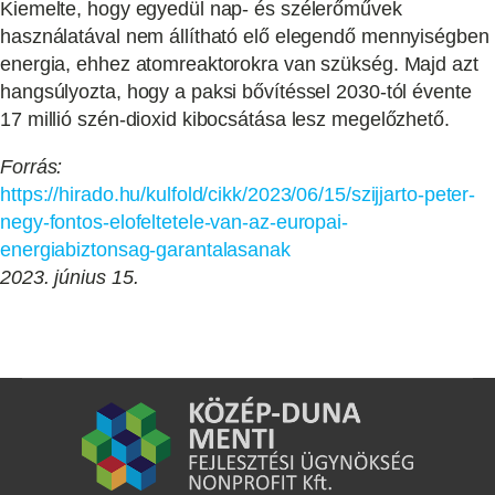
Kiemelte, hogy egyedül nap- és szélerőművek
használatával nem állítható elő elegendő mennyiségben
energia, ehhez atomreaktorokra van szükség. Majd azt
hangsúlyozta, hogy a paksi bővítéssel 2030-tól évente
17 millió szén-dioxid kibocsátása lesz megelőzhető.
Forrás:
https://hirado.hu/kulfold/cikk/2023/06/15/szijjarto-peter-
negy-fontos-elofeltetele-van-az-europai-
energiabiztonsag-garantalasanak
2023. június 15.