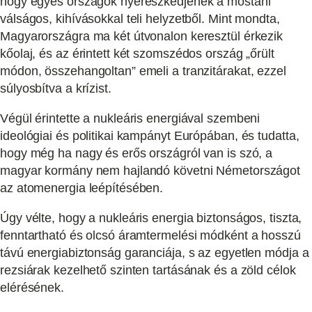
hogy egyes országok nyerészkedjenek a mostani
válságos, kihívásokkal teli helyzetből. Mint mondta,
Magyarországra ma két útvonalon keresztül érkezik
kőolaj, és az érintett két szomszédos ország „őrült
módon, összehangoltan” emeli a tranzitárakat, ezzel
súlyosbítva a krízist.
Végül érintette a nukleáris energiával szembeni
ideológiai és politikai kampányt Európában, és tudatta,
hogy még ha nagy és erős országról van is szó, a
magyar kormány nem hajlandó követni Németországot
az atomenergia leépítésében.
Úgy vélte, hogy a nukleáris energia biztonságos, tiszta,
fenntartható és olcsó áramtermelési módként a hosszú
távú energiabiztonság garanciája, s az egyetlen módja a
rezsiárak kezelhető szinten tartásának és a zöld célok
elérésének.