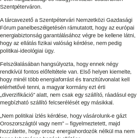
Szentpéterváron.
A tárcavezető a Szentpétervári Nemzetközi Gazdasági
Fórum panelbeszélgetésén rámutatott, hogy az európai
energiabiztonság garantálásához végre be kellene látni,
hogy az ellátás fizikai valóság kérdése, nem pedig
politikai-ideológiai ügy.
Felszólalásában hangsúlyozta, hogy ennek négy
rendkívül fontos előfeltétele van. Első helyen kiemelte,
hogy minél több energiaforrást és tranzitútvonalat kell
elérhetővé tenni, a magyar kormány ezt érti
„diverzifikáció” alatt, nem csak egy szállító, ráadásul egy
megbízható szállító felcserélését egy másikkal.
„Nem politikai ízlés kérdése, hogy vásárolunk-e gázt
Oroszországtól vagy nem” – figyelmeztetett, majd
hozzátette, hogy orosz energiahordozók nélkül ma nem