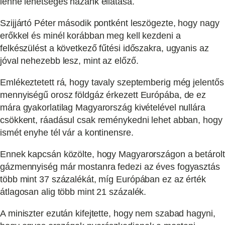
lenne lehetséges hazánk ellátása.
Szijjártó Péter második pontként leszögezte, hogy nagy
erőkkel és minél korábban meg kell kezdeni a
felkészülést a következő fűtési időszakra, ugyanis az
jóval nehezebb lesz, mint az előző.
Emlékeztetett rá, hogy tavaly szeptemberig még jelentős
mennyiségű orosz földgáz érkezett Európába, de ez
mára gyakorlatilag Magyarország kivételével nullára
csökkent, ráadásul csak reménykedni lehet abban, hogy
ismét enyhe tél vár a kontinensre.
Ennek kapcsán közölte, hogy Magyarországon a betárolt
gázmennyiség már mostanra fedezi az éves fogyasztás
több mint 37 százalékát, míg Európában ez az érték
átlagosan alig több mint 21 százalék.
A miniszter ezután kifejtette, hogy nem szabad hagyni,